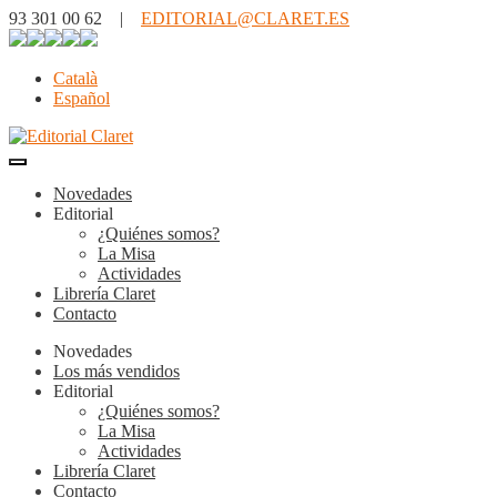
93 301 00 62 |
EDITORIAL@CLARET.ES
Català
Español
Novedades
Editorial
¿Quiénes somos?
La Misa
Actividades
Librería Claret
Contacto
Novedades
Los más vendidos
Editorial
¿Quiénes somos?
La Misa
Actividades
Librería Claret
Contacto