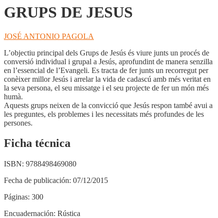
GRUPS DE JESUS
JOSÉ ANTONIO PAGOLA
L’objectiu principal dels Grups de Jesús és viure junts un procés de
conversió individual i grupal a Jesús, aprofundint de manera senzilla
en l’essencial de l’Evangeli. Es tracta de fer junts un recorregut per
conèixer millor Jesús i arrelar la vida de cadascú amb més veritat en
la seva persona, el seu missatge i el seu projecte de fer un món més
humà.
Aquests grups neixen de la convicció que Jesús respon també avui a
les preguntes, els problemes i les necessitats més profundes de les
persones.
Ficha técnica
ISBN:
9788498469080
Fecha de publicación:
07/12/2015
Páginas:
300
Encuadernación:
Rústica