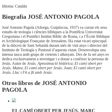
Idioma:
Catalán
Biografía JOSÉ ANTONIO PAGOLA
José Antonio Pagola (Añorga, Guipúscoa, 1937) va cursar els seus
estudis de teologia i ciències bíbliques a la Pontifícia Universitat
Gregoriana i el Pontifici Institut Bíblic de Roma, i a l’École Biblique
et Archéologique Française de Jerusalem. Ha estat vicari episcopal
de la diòcesi de Sant Sebastià durant més de vint anys i director del
Instituto de Teología y Pastoral d’aquesta ciutat. Desenvolupa una
intensa tasca amb grups de creients i allunyats. Des de fa set anys es
dedica exclusivament a investigar i a donar a conèixer la persona de
Jesús. Autor de
Jesús. Aproximació històrica
;
El camí obert per
Jesús. Mateu
;
El camí obert per Jesús. Joan
;
El camí obert per
Jesús. Lluc
i
Fit a fit amb Jesús
.
Otros libros de JOSÉ ANTONIO
PAGOLA
EL CAMÍ OBERT PER JESÚS. MARC