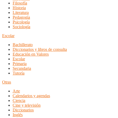
Filosofía
Historia
Literatura
Pedagogía
Psicología
Sociología
Escolar
Bachillerato
Diccionarios y libros de consulta
Educación en Valores
Escolar
Primaria
Secundaria
Tutoría
Otras
Arte
Calendarios y agendas
Ciencia
Cine y televisión
Diccionarios
Inglés