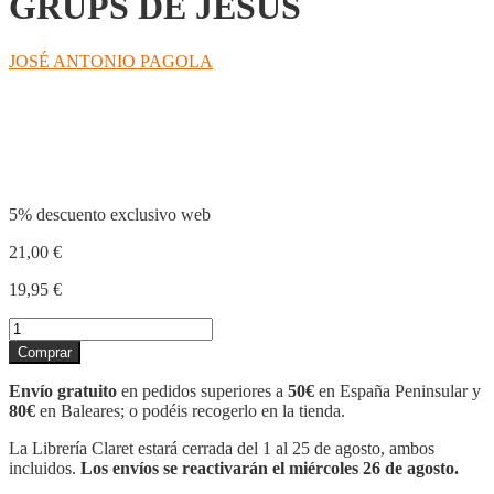
GRUPS DE JESUS
JOSÉ ANTONIO PAGOLA
Compartir
5% descuento exclusivo web
21,00
€
19,95
€
GRUPS
DE
Comprar
JESUS
cantidad
Envío gratuito
en pedidos superiores a
50€
en España Peninsular y
80€
en Baleares; o podéis recogerlo en la tienda.
La Librería Claret estará cerrada del 1 al 25 de agosto, ambos
incluidos.
Los envíos se reactivarán el miércoles 26 de agosto.