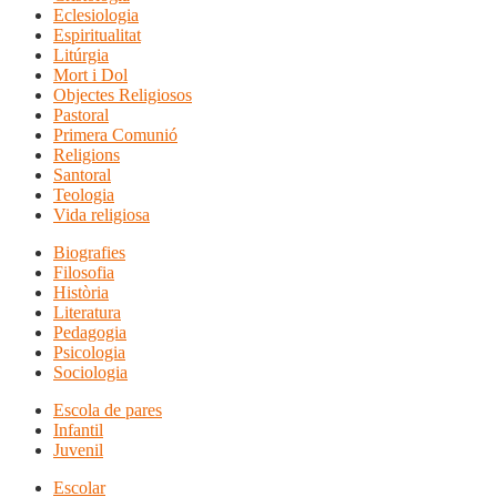
Eclesiologia
Espiritualitat
Litúrgia
Mort i Dol
Objectes Religiosos
Pastoral
Primera Comunió
Religions
Santoral
Teologia
Vida religiosa
Biografies
Filosofia
Història
Literatura
Pedagogia
Psicologia
Sociologia
Escola de pares
Infantil
Juvenil
Escolar