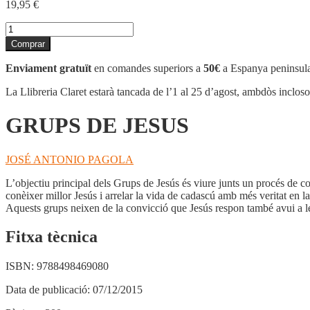
19,95
€
quantitat
de
Comprar
GRUPS
DE
Enviament gratuït
en comandes superiors a
50€
a Espanya peninsula
JESUS
La Llibreria Claret estarà tancada de l’1 al 25 d’agost, ambdòs inclos
GRUPS DE JESUS
JOSÉ ANTONIO PAGOLA
L’objectiu principal dels Grups de Jesús és viure junts un procés de co
conèixer millor Jesús i arrelar la vida de cadascú amb més veritat en 
Aquests grups neixen de la convicció que Jesús respon també avui a le
Fitxa tècnica
ISBN:
9788498469080
Data de publicació:
07/12/2015