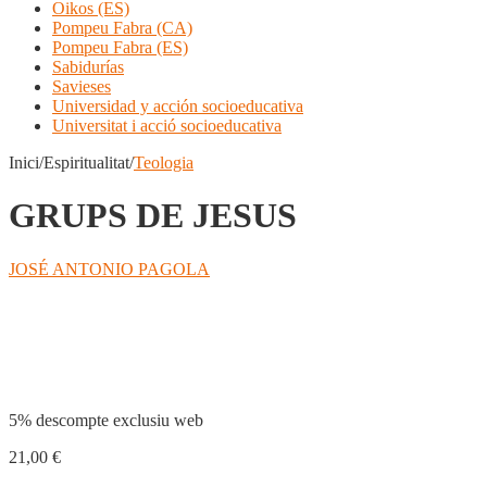
Oikos (ES)
Pompeu Fabra (CA)
Pompeu Fabra (ES)
Sabidurías
Savieses
Universidad y acción socioeducativa
Universitat i acció socioeducativa
Inici/Espiritualitat/
Teologia
GRUPS DE JESUS
JOSÉ ANTONIO PAGOLA
Compartir
5% descompte exclusiu web
21,00
€