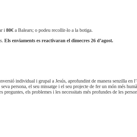
r i
80€
a Balears; o podeu recollir-lo a la botiga.
os.
Els enviaments es reactivaran el dimecres 26 d’agost.
nversió individual i grupal a Jesús, aprofundint de manera senzilla en l’e
la seva persona, el seu missatge i el seu projecte de fer un món més humà
s preguntes, els problemes i les necessitats més profundes de les perso