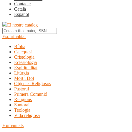
Contacte
Català
Español
El nostre catàleg
Espiritualitat
Bíblia
Catequesi
Cristologia
Eclesiologia
Espiritualitat
Litúrgia
Mort i Dol
Objectes Religiosos
Pastoral
Primera Comunió
Religions
Santoral
Teologia
Vida religiosa
Humanitats