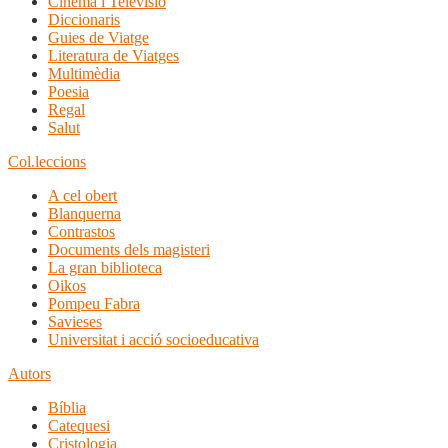
Cinema i Televisió
Diccionaris
Guies de Viatge
Literatura de Viatges
Multimèdia
Poesia
Regal
Salut
Col.leccions
A cel obert
Blanquerna
Contrastos
Documents dels magisteri
La gran biblioteca
Oikos
Pompeu Fabra
Savieses
Universitat i acció socioeducativa
Autors
Bíblia
Catequesi
Cristologia