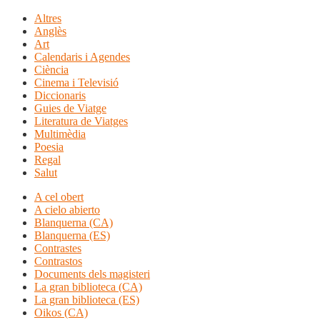
Altres
Anglès
Art
Calendaris i Agendes
Ciència
Cinema i Televisió
Diccionaris
Guies de Viatge
Literatura de Viatges
Multimèdia
Poesia
Regal
Salut
A cel obert
A cielo abierto
Blanquerna (CA)
Blanquerna (ES)
Contrastes
Contrastos
Documents dels magisteri
La gran biblioteca (CA)
La gran biblioteca (ES)
Oikos (CA)