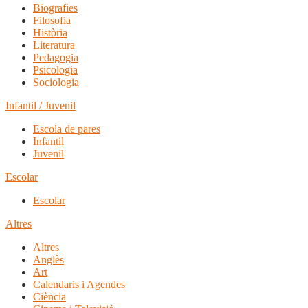
Biografies
Filosofia
Història
Literatura
Pedagogia
Psicologia
Sociologia
Infantil / Juvenil
Escola de pares
Infantil
Juvenil
Escolar
Escolar
Altres
Altres
Anglès
Art
Calendaris i Agendes
Ciència