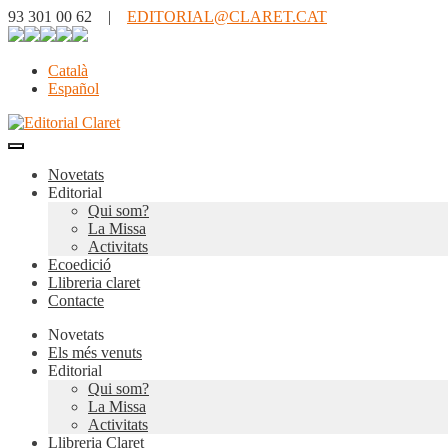
93 301 00 62 |
EDITORIAL@CLARET.CAT
Català
Español
Novetats
Editorial
Qui som?
La Missa
Activitats
Ecoedició
Llibreria claret
Contacte
Novetats
Els més venuts
Editorial
Qui som?
La Missa
Activitats
Llibreria Claret