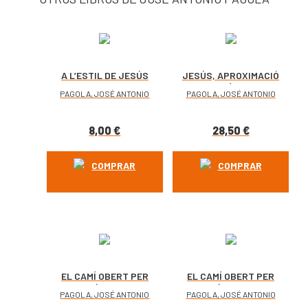
A L’ESTIL DE JESÚS
JESÚS, APROXIMACIÓ
HISTÒRICA
PAGOLA, JOSÉ ANTONIO
PAGOLA, JOSÉ ANTONIO
8,00
€
28,50
€
COMPRAR
COMPRAR
EL CAMÍ OBERT PER
EL CAMÍ OBERT PER
JESÚS. LLUC
JESÚS. MATEU
PAGOLA, JOSÉ ANTONIO
PAGOLA, JOSÉ ANTONIO