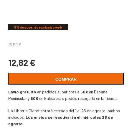
COMPARTIR
5% descuento exclusivo web
13,50
€
12,82
€
COMPRAR
Envío gratuito
en pedidos superiores a
50€
en España
Peninsular y
80€
en Baleares; o podéis recogerlo en la tienda.
La Librería Claret estará cerrada del 1 al 25 de agosto, ambos
incluidos.
Los envíos se reactivarán el miércoles 26 de
agosto.