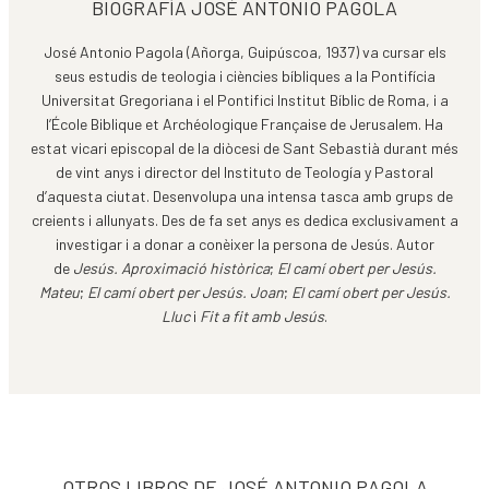
BIOGRAFÍA JOSÉ ANTONIO PAGOLA
José Antonio Pagola (Añorga, Guipúscoa, 1937) va cursar els
seus estudis de teologia i ciències bíbliques a la Pontifícia
Universitat Gregoriana i el Pontifici Institut Bíblic de Roma, i a
l’École Biblique et Archéologique Française de Jerusalem. Ha
estat vicari episcopal de la diòcesi de Sant Sebastià durant més
de vint anys i director del Instituto de Teología y Pastoral
d’aquesta ciutat. Desenvolupa una intensa tasca amb grups de
creients i allunyats. Des de fa set anys es dedica exclusivament a
investigar i a donar a conèixer la persona de Jesús. Autor
de
Jesús. Aproximació històrica
;
El camí obert per Jesús.
Mateu
;
El camí obert per Jesús. Joan
;
El camí obert per Jesús.
Lluc
i
Fit a fit amb Jesús
.
OTROS LIBROS DE JOSÉ ANTONIO PAGOLA