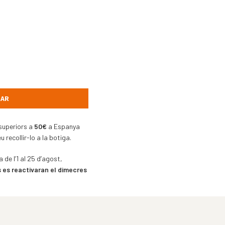
AR
uperiors a
50€
a Espanya
 recollir-lo a la botiga.
 de l’1 al 25 d’agost,
 es reactivaran el dimecres