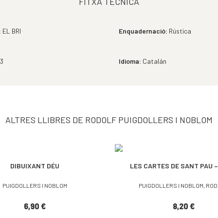
FITXA TÈCNICA
:
EL BRI
Enquadernació:
Rústica
3
Idioma:
Catalán
ALTRES LLIBRES DE RODOLF PUIGDOLLERS I NOBLOM
DIBUIXANT DÉU
LES CARTES DE SANT PAU – 
PUIGDOLLERS I NOBLOM
PUIGDOLLERS I NOBLOM, RO
6,90
€
8,20
€