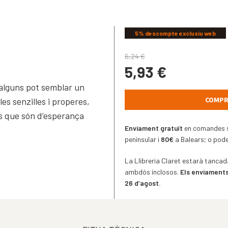
5% descompte exclusiu web
6,24
€
5,93
€
r alguns pot semblar un
COMPR
es senzilles i properes,
es que són d’esperança
Enviament gratuït
en comandes s
peninsular i
80€
a Balears; o podeu
La Llibreria Claret estarà tancada
ambdòs inclosos.
Els enviaments
26 d’agost.