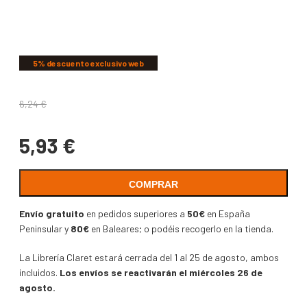
COMPARTIR
5% descuento exclusivo web
6,24
€
5,93
€
COMPRAR
Envío gratuito
en pedidos superiores a
50€
en España
Peninsular y
80€
en Baleares; o podéis recogerlo en la tienda.
La Librería Claret estará cerrada del 1 al 25 de agosto, ambos
incluidos.
Los envíos se reactivarán el miércoles 26 de
agosto.