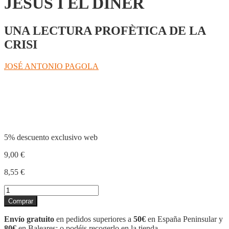
JESUS I EL DINER
UNA LECTURA PROFÈTICA DE LA
CRISI
JOSÉ ANTONIO PAGOLA
Compartir
5% descuento exclusivo web
9,00
€
8,55
€
JESUS
I
Comprar
EL
DINER
Envío gratuito
en pedidos superiores a
50€
en España Peninsular y
cantidad
80€
en Baleares; o podéis recogerlo en la tienda.