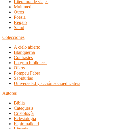
Literatura de viajes
Multimedia
Otros
Poesia
Regalo
Salud
Colecciones
A cielo abierto
Blanquerna
Contrastes
La gran biblioteca
Oikos
Pompeu Fabra
Sabidurías
Universidad y acción socioeducativa
Autores
Biblia
Catequesis
Cristología
Eclesiología
Espiritualidad
Liturgia