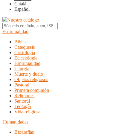
Català
Español
Nuestro catálogo
Espiritualidad
Biblia
Catequesis
Cristología
Eclesiología
Espiritualidad
Liturgia
Muerte y duelo
Objetos religiosos
Pastoral
Primera comunión
Religiones
Santoral
Teología
Vida religiosa
Humanidades
Biografías