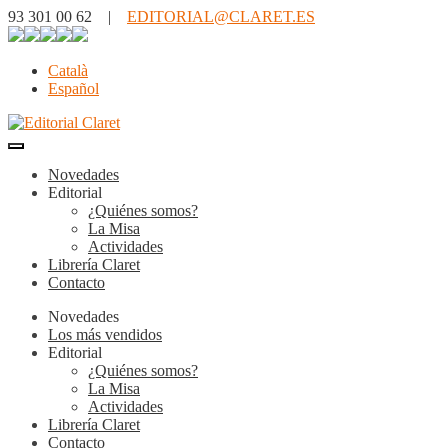
93 301 00 62 |
EDITORIAL@CLARET.ES
Català
Español
Novedades
Editorial
¿Quiénes somos?
La Misa
Actividades
Librería Claret
Contacto
Novedades
Los más vendidos
Editorial
¿Quiénes somos?
La Misa
Actividades
Librería Claret
Contacto