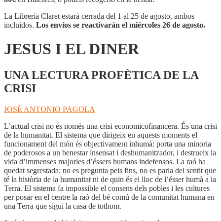
La Librería Claret estará cerrada del 1 al 25 de agosto, ambos
incluidos.
Los envíos se reactivarán el miércoles 26 de agosto.
JESUS I EL DINER
UNA LECTURA PROFÈTICA DE LA
CRISI
JOSÉ ANTONIO PAGOLA
L’actual crisi no és només una crisi economicofinancera. És una crisi
de la humanitat. El sistema que dirigeix en aquests moments el
funcionament del món és objectivament inhumà: porta una minoria
de poderosos a un benestar insensat i deshumanitzador, i destrueix la
vida d’immenses majories d’éssers humans indefensos. La raó ha
quedat segrestada: no es pregunta pels fins, no es parla del sentit que
té la història de la humanitat ni de quin és el lloc de l’ésser humà a la
Terra. El sistema fa impossible el consens dels pobles i les cultures
per posar en el centre la raó del bé comú de la comunitat humana en
una Terra que sigui la casa de tothom.