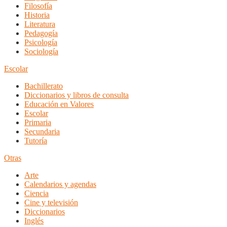
Filosofía
Historia
Literatura
Pedagogía
Psicología
Sociología
Escolar
Bachillerato
Diccionarios y libros de consulta
Educación en Valores
Escolar
Primaria
Secundaria
Tutoría
Otras
Arte
Calendarios y agendas
Ciencia
Cine y televisión
Diccionarios
Inglés