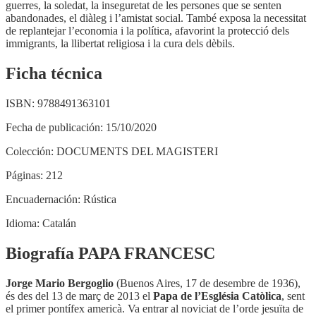
guerres, la soledat, la inseguretat de les persones que se senten
abandonades, el diàleg i l’amistat social. També exposa la necessitat
de replantejar l’economia i la política, afavorint la protecció dels
immigrants, la llibertat religiosa i la cura dels dèbils.
Ficha técnica
ISBN:
9788491363101
Fecha de publicación:
15/10/2020
Colección:
DOCUMENTS DEL MAGISTERI
Páginas:
212
Encuadernación:
Rústica
Idioma:
Catalán
Biografía PAPA FRANCESC
Jorge Mario Bergoglio
(Buenos Aires, 17 de desembre de 1936),
és des del 13 de març de 2013 el
Papa de l’Església Catòlica
, sent
el primer pontífex americà. Va entrar al noviciat de l’orde jesuïta de