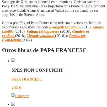
Santiago de Xile, on es llicencià en humanitats. Ordenat sacerdot
l’any 1969, va tenir una llarga trajectòria dins l’orde religiós, arribant
a ser provincial. Abans d’arribar al Vaticà com a cardenal, va ser
arquebisbe de Buenos Aires.
Com a pontífex, el Papa Francesc ha redactat diverses encícliques i
exhortacions apostòliques com
Evangelii Gaudium
(2013),
Amoris
Laetitia
(2016),
Vultum Dei quaerere
(2016),
Gaudete et
exultate
(2018),
Veritatis gaudium
(2018) o
Praedicate
Evangelium
(2022).
Otros libros de PAPA FRANCESC
SPES NON CONFUNDIT
PAPA FRANCESC
5,95
€
Comprar