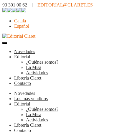
93 301 00 62 |
EDITORIAL@CLARET.ES
Català
Español
Novedades
Editorial
¿Quiénes somos?
La Misa
Actividades
Librería Claret
Contacto
Novedades
Los más vendidos
Editorial
¿Quiénes somos?
La Misa
Actividades
Librería Claret
Contacto