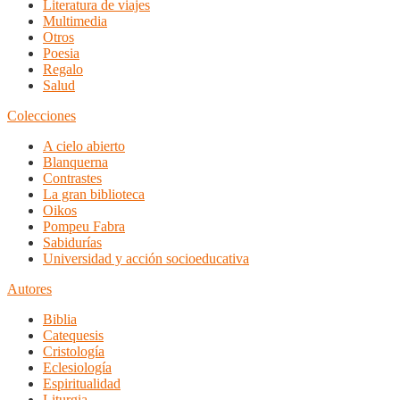
Literatura de viajes
Multimedia
Otros
Poesia
Regalo
Salud
Colecciones
A cielo abierto
Blanquerna
Contrastes
La gran biblioteca
Oikos
Pompeu Fabra
Sabidurías
Universidad y acción socioeducativa
Autores
Biblia
Catequesis
Cristología
Eclesiología
Espiritualidad
Liturgia