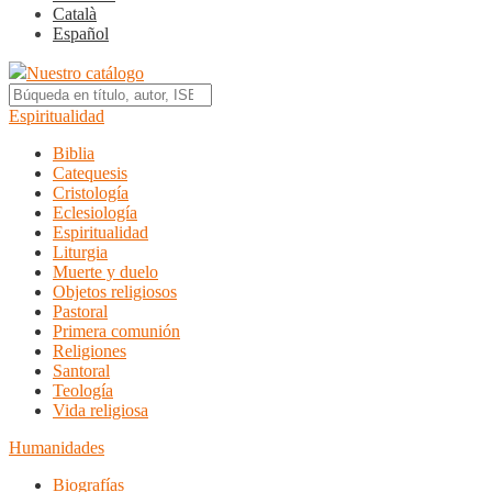
Català
Español
Nuestro catálogo
Espiritualidad
Biblia
Catequesis
Cristología
Eclesiología
Espiritualidad
Liturgia
Muerte y duelo
Objetos religiosos
Pastoral
Primera comunión
Religiones
Santoral
Teología
Vida religiosa
Humanidades
Biografías