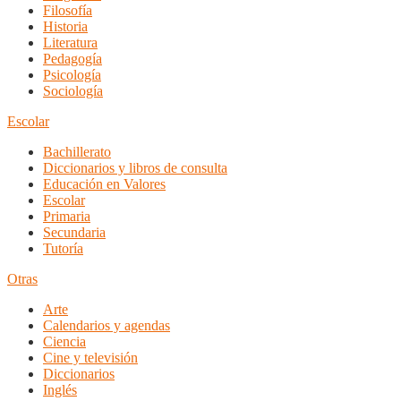
Filosofía
Historia
Literatura
Pedagogía
Psicología
Sociología
Escolar
Bachillerato
Diccionarios y libros de consulta
Educación en Valores
Escolar
Primaria
Secundaria
Tutoría
Otras
Arte
Calendarios y agendas
Ciencia
Cine y televisión
Diccionarios
Inglés