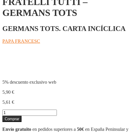
FRATELLI TUTTI –
GERMANS TOTS
GERMANS TOTS. CARTA INCÍCLICA
PAPA FRANCESC
Compartir
5% descuento exclusivo web
5,90
€
5,61
€
FRATELLI
TUTTI
Comprar
-
GERMANS
Envío gratuito
en pedidos superiores a
50€
en España Peninsular y