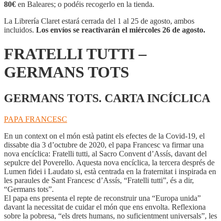
TOTS
80€
en Baleares; o podéis recogerlo en la tienda.
cantidad
La Librería Claret estará cerrada del 1 al 25 de agosto, ambos
incluidos.
Los envíos se reactivarán el miércoles 26 de agosto.
FRATELLI TUTTI –
GERMANS TOTS
GERMANS TOTS. CARTA INCÍCLICA
PAPA FRANCESC
En un context on el món està patint els efectes de la Covid-19, el
dissabte dia 3 d’octubre de 2020, el papa Francesc va firmar una
nova encíclica: Fratelli tutti, al Sacro Convent d’Assís, davant del
sepulcre del Poverello. Aquesta nova encíclica, la tercera després de
Lumen fidei i Laudato si, està centrada en la fraternitat i inspirada en
les paraules de Sant Francesc d’Assís, “Fratelli tutti”, és a dir,
“Germans tots”.
El papa ens presenta el repte de reconstruir una “Europa unida”
davant la necessitat de cuidar el món que ens envolta. Reflexiona
sobre la pobresa, “els drets humans, no suficientment universals”, les