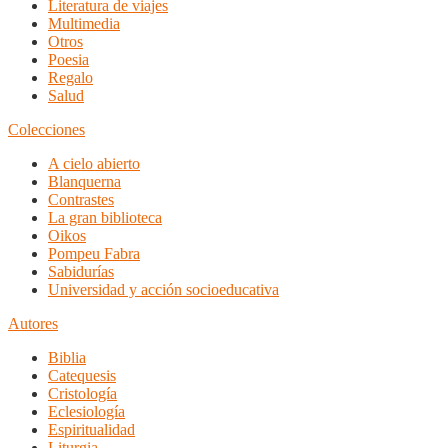
Literatura de viajes
Multimedia
Otros
Poesia
Regalo
Salud
Colecciones
A cielo abierto
Blanquerna
Contrastes
La gran biblioteca
Oikos
Pompeu Fabra
Sabidurías
Universidad y acción socioeducativa
Autores
Biblia
Catequesis
Cristología
Eclesiología
Espiritualidad
Liturgia