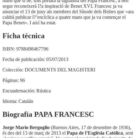
mans que si bé, sols portarà la signatura del Papa Francesc, a ben
segur reconeixerà l?a inspiració de Benet XVI. Francesc ja va
anunciar el 13 de juny als membres del Sínode dels Bisbes que «ara
caldrà publicar l?’encíclica a quatre mans que ja va començar el
Papa Benet». I així ha estat.
Ficha técnica
ISBN:
9788498467796
Fecha de publicación:
05/07/2013
Colección:
DOCUMENTS DEL MAGISTERI
Páginas:
96
Encuadernación:
Rústica
Idioma:
Catalán
Biografía PAPA FRANCESC
Jorge Mario Bergoglio
(Buenos Aires, 17 de desembre de 1936),
és des del 13 de març de 2013 el
Papa de l’Església Catòlica
, sent