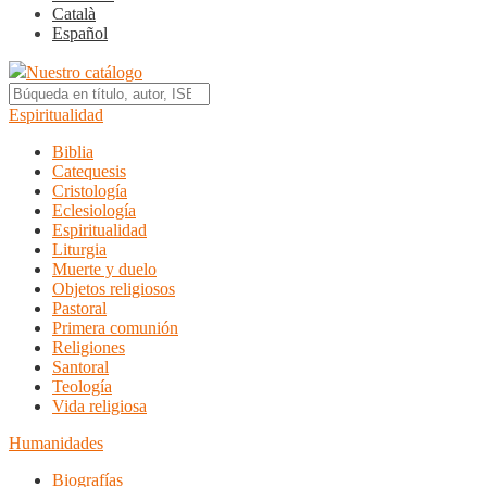
Català
Español
Nuestro catálogo
Espiritualidad
Biblia
Catequesis
Cristología
Eclesiología
Espiritualidad
Liturgia
Muerte y duelo
Objetos religiosos
Pastoral
Primera comunión
Religiones
Santoral
Teología
Vida religiosa
Humanidades
Biografías