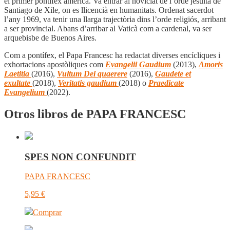
el primer pontífex americà. Va entrar al noviciat de l’orde jesuïta de
Santiago de Xile, on es llicencià en humanitats. Ordenat sacerdot
l’any 1969, va tenir una llarga trajectòria dins l’orde religiós, arribant
a ser provincial. Abans d’arribar al Vaticà com a cardenal, va ser
arquebisbe de Buenos Aires.
Com a pontífex, el Papa Francesc ha redactat diverses encícliques i
exhortacions apostòliques com
Evangelii Gaudium
(2013),
Amoris
Laetitia
(2016),
Vultum Dei quaerere
(2016),
Gaudete et
exultate
(2018),
Veritatis gaudium
(2018) o
Praedicate
Evangelium
(2022).
Otros libros de PAPA FRANCESC
SPES NON CONFUNDIT
PAPA FRANCESC
5,95
€
Comprar