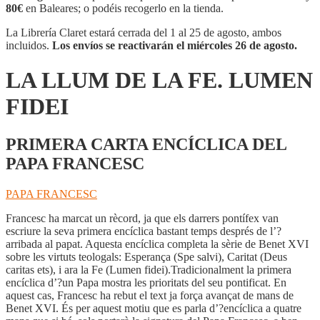
80€
en Baleares; o podéis recogerlo en la tienda.
La Librería Claret estará cerrada del 1 al 25 de agosto, ambos
incluidos.
Los envíos se reactivarán el miércoles 26 de agosto.
LA LLUM DE LA FE. LUMEN
FIDEI
PRIMERA CARTA ENCÍCLICA DEL
PAPA FRANCESC
PAPA FRANCESC
Francesc ha marcat un rècord, ja que els darrers pontífex van
escriure la seva primera encíclica bastant temps després de l’?
arribada al papat. Aquesta encíclica completa la sèrie de Benet XVI
sobre les virtuts teologals: Esperança (Spe salvi), Caritat (Deus
caritas ets), i ara la Fe (Lumen fidei).Tradicionalment la primera
encíclica d’?un Papa mostra les prioritats del seu pontificat. En
aquest cas, Francesc ha rebut el text ja força avançat de mans de
Benet XVI. És per aquest motiu que es parla d’?encíclica a quatre