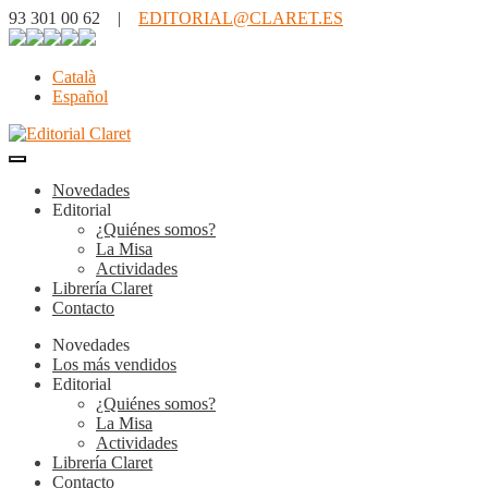
93 301 00 62 |
EDITORIAL@CLARET.ES
Català
Español
Novedades
Editorial
¿Quiénes somos?
La Misa
Actividades
Librería Claret
Contacto
Novedades
Los más vendidos
Editorial
¿Quiénes somos?
La Misa
Actividades
Librería Claret
Contacto