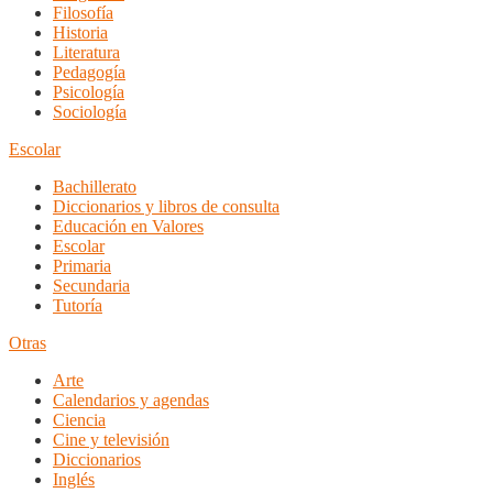
Filosofía
Historia
Literatura
Pedagogía
Psicología
Sociología
Escolar
Bachillerato
Diccionarios y libros de consulta
Educación en Valores
Escolar
Primaria
Secundaria
Tutoría
Otras
Arte
Calendarios y agendas
Ciencia
Cine y televisión
Diccionarios
Inglés