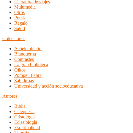
Literatura de viajes
Multimedia
Otros
Poesia
Regalo
Salud
Colecciones
A cielo abierto
Blanquerna
Contrastes
La gran biblioteca
Oikos
Pompeu Fabra
Sabidurías
Universidad y acción socioeducativa
Autores
Biblia
Catequesis
Cristología
Eclesiología
Espiritualidad
Liturgia