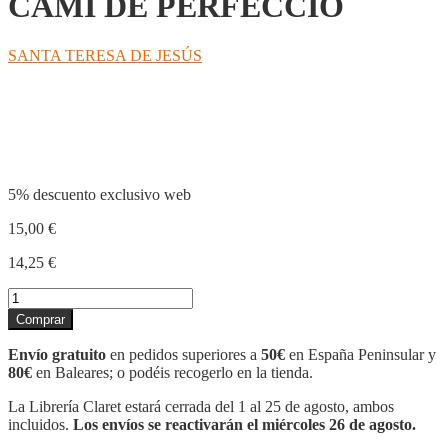
CAMÍ DE PERFECCIÓ
SANTA TERESA DE JESÚS
Compartir
5% descuento exclusivo web
15,00
€
14,25
€
CAMÍ
DE
Comprar
PERFECCIÓ
cantidad
Envío gratuito
en pedidos superiores a
50€
en España Peninsular y
80€
en Baleares; o podéis recogerlo en la tienda.
La Librería Claret estará cerrada del 1 al 25 de agosto, ambos
incluidos.
Los envíos se reactivarán el miércoles 26 de agosto.