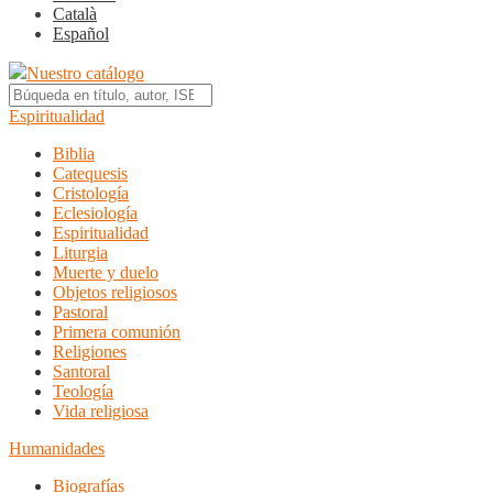
Català
Español
Nuestro catálogo
Espiritualidad
Biblia
Catequesis
Cristología
Eclesiología
Espiritualidad
Liturgia
Muerte y duelo
Objetos religiosos
Pastoral
Primera comunión
Religiones
Santoral
Teología
Vida religiosa
Humanidades
Biografías