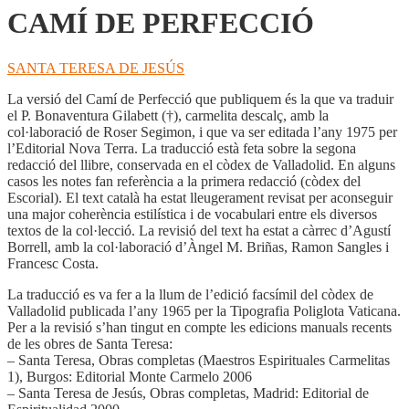
CAMÍ DE PERFECCIÓ
SANTA TERESA DE JESÚS
La versió del Camí de Perfecció que publiquem és la que va traduir
el P. Bonaventura Gilabett (†), carmelita descalç, amb la
col·laboració de Roser Segimon, i que va ser editada l’any 1975 per
l’Editorial Nova Terra. La traducció està feta sobre la segona
redacció del llibre, conservada en el còdex de Valladolid. En alguns
casos les notes fan referència a la primera redacció (còdex del
Escorial). El text català ha estat lleugerament revisat per aconseguir
una major coherència estilística i de vocabulari entre els diversos
textos de la col·lecció. La revisió del text ha estat a càrrec d’Agustí
Borrell, amb la col·laboració d’Àngel M. Briñas, Ramon Sangles i
Francesc Costa.
La traducció es va fer a la llum de l’edició facsímil del còdex de
Valladolid publicada l’any 1965 per la Tipografia Poliglota Vaticana.
Per a la revisió s’han tingut en compte les edicions manuals recents
de les obres de Santa Teresa:
– Santa Teresa, Obras completas (Maestros Espirituales Carmelitas
1), Burgos: Editorial Monte Carmelo 2006
– Santa Teresa de Jesús, Obras completas, Madrid: Editorial de