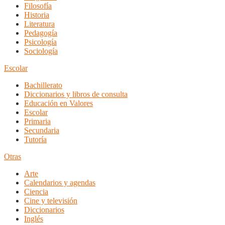
Filosofía
Historia
Literatura
Pedagogía
Psicología
Sociología
Escolar
Bachillerato
Diccionarios y libros de consulta
Educación en Valores
Escolar
Primaria
Secundaria
Tutoría
Otras
Arte
Calendarios y agendas
Ciencia
Cine y televisión
Diccionarios
Inglés