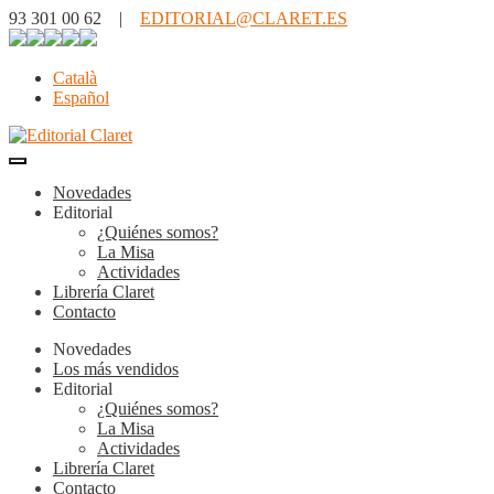
93 301 00 62 |
EDITORIAL@CLARET.ES
Català
Español
Novedades
Editorial
¿Quiénes somos?
La Misa
Actividades
Librería Claret
Contacto
Novedades
Los más vendidos
Editorial
¿Quiénes somos?
La Misa
Actividades
Librería Claret
Contacto