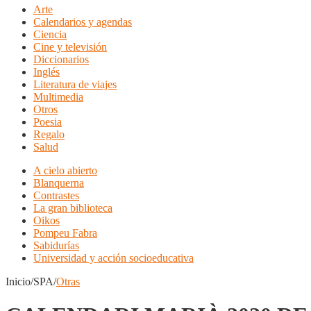
Arte
Calendarios y agendas
Ciencia
Cine y televisión
Diccionarios
Inglés
Literatura de viajes
Multimedia
Otros
Poesia
Regalo
Salud
A cielo abierto
Blanquerna
Contrastes
La gran biblioteca
Oikos
Pompeu Fabra
Sabidurías
Universidad y acción socioeducativa
Inicio/SPA/
Otras