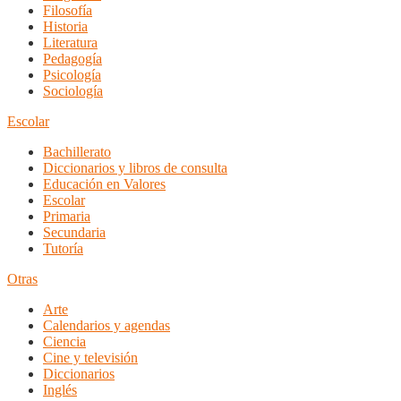
Filosofía
Historia
Literatura
Pedagogía
Psicología
Sociología
Escolar
Bachillerato
Diccionarios y libros de consulta
Educación en Valores
Escolar
Primaria
Secundaria
Tutoría
Otras
Arte
Calendarios y agendas
Ciencia
Cine y televisión
Diccionarios
Inglés