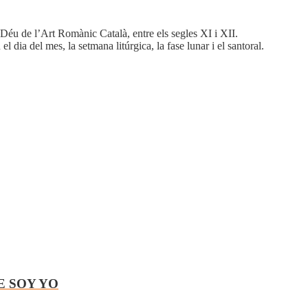
 Déu de l’Art Romànic Català, entre els segles XI i XII.
l dia del mes, la setmana litúrgica, la fase lunar i el santoral.
E SOY YO