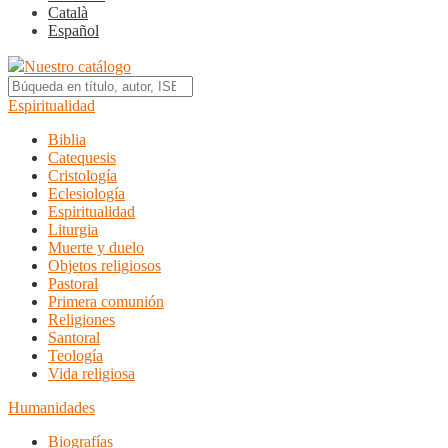
Català
Español
Nuestro catálogo
Espiritualidad
Biblia
Catequesis
Cristología
Eclesiología
Espiritualidad
Liturgia
Muerte y duelo
Objetos religiosos
Pastoral
Primera comunión
Religiones
Santoral
Teología
Vida religiosa
Humanidades
Biografías