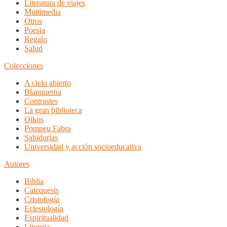
Literatura de viajes
Multimedia
Otros
Poesia
Regalo
Salud
Colecciones
A cielo abierto
Blanquerna
Contrastes
La gran biblioteca
Oikos
Pompeu Fabra
Sabidurías
Universidad y acción socioeducativa
Autores
Biblia
Catequesis
Cristología
Eclesiología
Espiritualidad
Liturgia