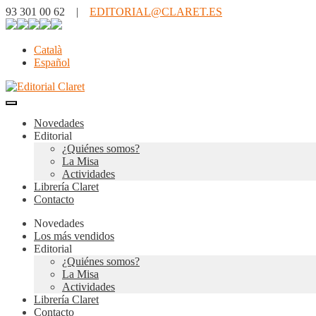
93 301 00 62 |
EDITORIAL@CLARET.ES
Català
Español
Novedades
Editorial
¿Quiénes somos?
La Misa
Actividades
Librería Claret
Contacto
Novedades
Los más vendidos
Editorial
¿Quiénes somos?
La Misa
Actividades
Librería Claret
Contacto