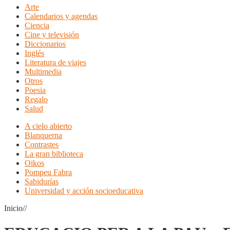
Arte
Calendarios y agendas
Ciencia
Cine y televisión
Diccionarios
Inglés
Literatura de viajes
Multimedia
Otros
Poesia
Regalo
Salud
A cielo abierto
Blanquerna
Contrastes
La gran biblioteca
Oikos
Pompeu Fabra
Sabidurías
Universidad y acción socioeducativa
Inicio//