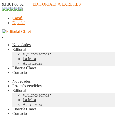
93 301 00 62 |
EDITORIAL@CLARET.ES
Català
Español
Novedades
Editorial
¿Quiénes somos?
La Misa
Actividades
Librería Claret
Contacto
Novedades
Los más vendidos
Editorial
¿Quiénes somos?
La Misa
Actividades
Librería Claret
Contacto