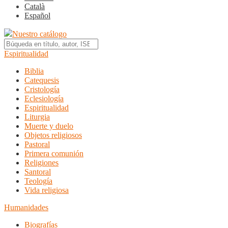
Català
Español
Nuestro catálogo
Espiritualidad
Biblia
Catequesis
Cristología
Eclesiología
Espiritualidad
Liturgia
Muerte y duelo
Objetos religiosos
Pastoral
Primera comunión
Religiones
Santoral
Teología
Vida religiosa
Humanidades
Biografías