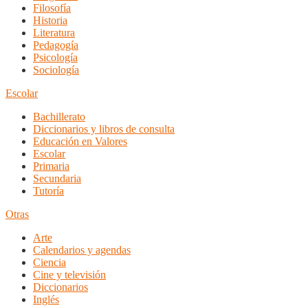
Filosofía
Historia
Literatura
Pedagogía
Psicología
Sociología
Escolar
Bachillerato
Diccionarios y libros de consulta
Educación en Valores
Escolar
Primaria
Secundaria
Tutoría
Otras
Arte
Calendarios y agendas
Ciencia
Cine y televisión
Diccionarios
Inglés