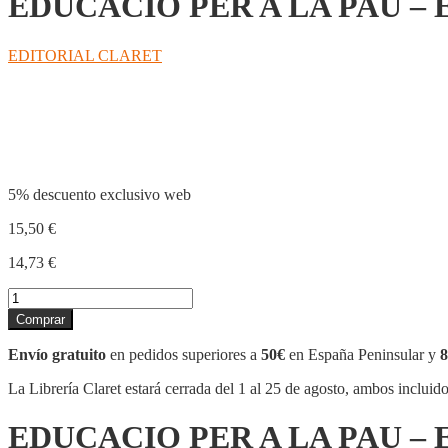
EDUCACIO PER A LA PAU – 
EDITORIAL CLARET
Compartir
5% descuento exclusivo web
15,50
€
14,73
€
EDUCACIO
PER
Comprar
A
LA
Envío gratuito
en pedidos superiores a
50€
en España Peninsular y
8
PAU
-
La Librería Claret estará cerrada del 1 al 25 de agosto, ambos incluid
ESO
-
EDUCACIO PER A LA PAU – 
CREDIT