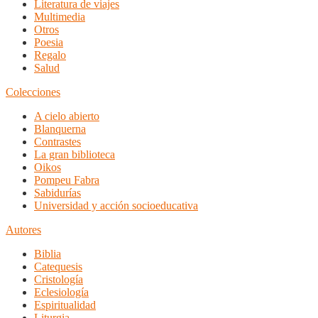
Literatura de viajes
Multimedia
Otros
Poesia
Regalo
Salud
Colecciones
A cielo abierto
Blanquerna
Contrastes
La gran biblioteca
Oikos
Pompeu Fabra
Sabidurías
Universidad y acción socioeducativa
Autores
Biblia
Catequesis
Cristología
Eclesiología
Espiritualidad
Liturgia