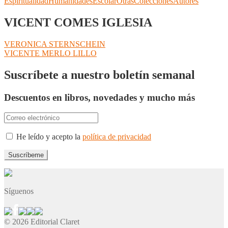
Espiritualidad
Humanidades
Escolar
Otras
Colecciones
Autores
VICENT COMES IGLESIA
Navegación
Anterior:
VERONICA STERNSCHEIN
Siguiente:
VICENTE MERLO LILLO
de
entradas
Suscríbete a nuestro boletín semanal
Descuentos en libros, novedades y mucho más
He leído y acepto la
política de privacidad
Síguenos
© 2026 Editorial Claret