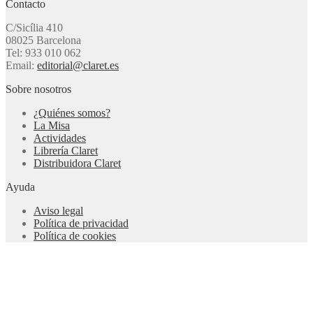
Contacto
C/Sicília 410
08025 Barcelona
Tel: 933 010 062
Email:
editorial@claret.es
Sobre nosotros
¿Quiénes somos?
La Misa
Actividades
Librería Claret
Distribuidora Claret
Ayuda
Aviso legal
Política de privacidad
Política de cookies