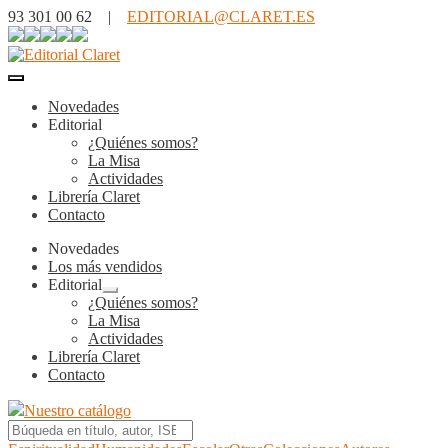
93 301 00 62 |
EDITORIAL@CLARET.ES
Novedades
Editorial
¿Quiénes somos?
La Misa
Actividades
Librería Claret
Contacto
Novedades
Los más vendidos
Editorial
Expandir
¿Quiénes somos?
el
La Misa
menú
Actividades
hijo
Librería Claret
Contacto
Nuestro catálogo