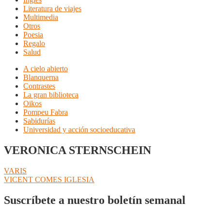
Literatura de viajes
Multimedia
Otros
Poesia
Regalo
Salud
A cielo abierto
Blanquerna
Contrastes
La gran biblioteca
Oikos
Pompeu Fabra
Sabidurías
Universidad y acción socioeducativa
VERONICA STERNSCHEIN
Navegación
Anterior:
VARIS
Siguiente:
VICENT COMES IGLESIA
de
entradas
Suscríbete a nuestro boletín semanal