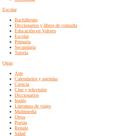
Escolar
Bachillerato
Diccionarios y libros de consulta
Educación en Valores
Escolar
Primaria
Secundaria
Tutoría
Otras
Arte
Calendarios y agendas
Ciencia
Cine y televisión
Diccionarios
Inglés
Literatura de viajes
Multimedia
Otros
Poesia
Regalo
Salud