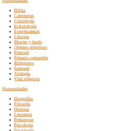
Espiritualidad
Biblia
Catequesis
Cristología
Eclesiología
Espiritualidad
Liturgia
Muerte y duelo
Objetos religiosos
Pastoral
Primera comunión
Religiones
Santoral
Teología
Vida religiosa
Humanidades
Biografías
Filosofía
Historia
Literatura
Pedagogía
Psicología
Sociología