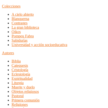
Colecciones
A cielo abierto
Blanquerna
Contrastes
La gran biblioteca
Oikos
Pompeu Fabra
Sabidurías
Universidad y acción socioeducativa
Autores
Biblia
Catequesis
Cristología
Eclesiología
Espiritualidad
Liturgia
Muerte y duelo
Objetos religiosos
Pastoral
Primera comunión
Religiones