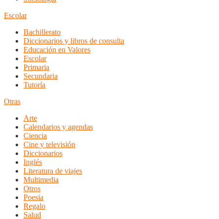
Escolar
Bachillerato
Diccionarios y libros de consulta
Educación en Valores
Escolar
Primaria
Secundaria
Tutoría
Otras
Arte
Calendarios y agendas
Ciencia
Cine y televisión
Diccionarios
Inglés
Literatura de viajes
Multimedia
Otros
Poesia
Regalo
Salud