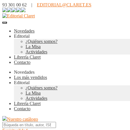
93 301 00 62 |
EDITORIAL@CLARET.ES
Novedades
Editorial
¿Quiénes somos?
La Misa
Actividades
Librería Claret
Contacto
Novedades
Los más vendidos
Editorial
¿Quiénes somos?
La Misa
Actividades
Librería Claret
Contacto
Nuestro catálogo