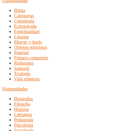
Espiritualidad
Biblia
Catequesis
Cristología
Eclesiología
Espiritualidad
Liturgia
Muerte y duelo
Objetos religiosos
Pastoral
Primera comunión
Religiones
Santoral
Teología
Vida religiosa
Humanidades
Biografías
Filosofía
Historia
Literatura
Pedagogía
Psicología
Sociología