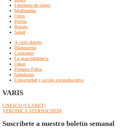
Literatura de viajes
Multimedia
Otros
Poesia
Regalo
Salud
A cielo abierto
Blanquerna
Contrastes
La gran biblioteca
Oikos
Pompeu Fabra
Sabidurías
Universidad y acción socioeducativa
VARIS
Navegación
Anterior:
UNESCO (CLARET)
Siguiente:
VERONICA STERNSCHEIN
de
entradas
Suscríbete a nuestro boletín semanal