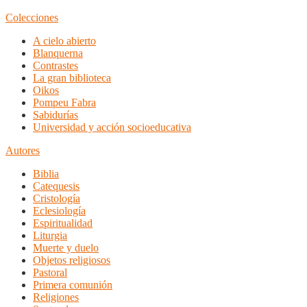
Colecciones
A cielo abierto
Blanquerna
Contrastes
La gran biblioteca
Oikos
Pompeu Fabra
Sabidurías
Universidad y acción socioeducativa
Autores
Biblia
Catequesis
Cristología
Eclesiología
Espiritualidad
Liturgia
Muerte y duelo
Objetos religiosos
Pastoral
Primera comunión
Religiones