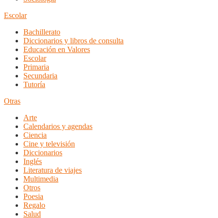
Escolar
Bachillerato
Diccionarios y libros de consulta
Educación en Valores
Escolar
Primaria
Secundaria
Tutoría
Otras
Arte
Calendarios y agendas
Ciencia
Cine y televisión
Diccionarios
Inglés
Literatura de viajes
Multimedia
Otros
Poesia
Regalo
Salud