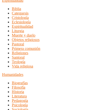
Espiritualidad
Biblia
Catequesis
Cristología
Eclesiología
Espiritualidad
Liturgia
Muerte y duelo
Objetos religiosos
Pastoral
Primera comunión
Religiones
Santoral
Teología
Vida religiosa
Humanidades
Biografías
Filosofía
Historia
Literatura
Pedagogía
Psicología
Sociología