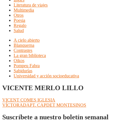
Literatura de viajes
Multimedia
Otros
Poesia
Regalo
Salud
A cielo abierto
Blanquerna
Contrastes
La gran biblioteca
Oikos
Pompeu Fabra
Sabidurías
Universidad y acción socioeducativa
VICENTE MERLO LILLO
Navegación
Anterior:
VICENT COMES IGLESIA
Siguiente:
VÍCTORADAPT. CAPDET MONTESINOS
de
entradas
Suscríbete a nuestro boletín semanal