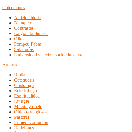
Colecciones
A cielo abierto
Blanquerna
Contrastes
La gran biblioteca
Oikos
Pompeu Fabra
Sabidurías
Universidad y acción socioeducativa
Autores
Biblia
Catequesis
Cristología
Eclesiología
Espiritualidad
Liturgia
Muerte y duelo
Objetos religiosos
Pastoral
Primera comunión
Religiones