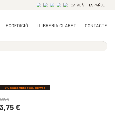
CATALÀ
ESPAÑOL
ECOEDICIÓ
LLIBRERIA CLARET
CONTACTE
5% descompte exclusiu web
3,95
€
3,75
€