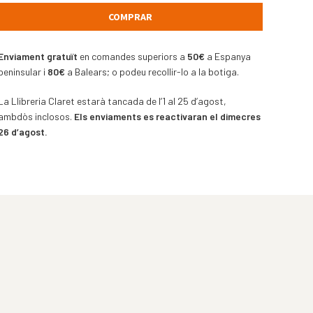
COMPRAR
Enviament gratuït
en comandes superiors a
50€
a Espanya
peninsular i
80€
a Balears; o podeu recollir-lo a la botiga.
La Llibreria Claret estarà tancada de l’1 al 25 d’agost,
ambdòs inclosos.
Els enviaments es reactivaran el dimecres
26 d’agost.