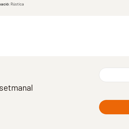
ació:
Rústica
í setmanal