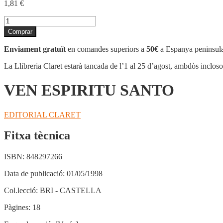
1,81
€
quantitat
de
Comprar
VEN
ESPIRITU
Enviament gratuït
en comandes superiors a
50€
a Espanya peninsula
SANTO
La Llibreria Claret estarà tancada de l’1 al 25 d’agost, ambdòs inclos
VEN ESPIRITU SANTO
EDITORIAL CLARET
Fitxa tècnica
ISBN:
848297266
Data de publicació:
01/05/1998
Col.lecció:
BRI - CASTELLA
Pàgines:
18