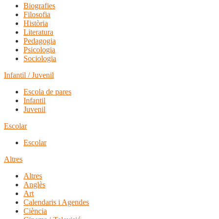
Biografies
Filosofia
Història
Literatura
Pedagogia
Psicologia
Sociologia
Infantil / Juvenil
Escola de pares
Infantil
Juvenil
Escolar
Escolar
Altres
Altres
Anglès
Art
Calendaris i Agendes
Ciència