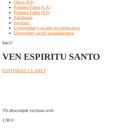
Oikos (ES)
Pompeu Fabra (CA)
Pompeu Fabra (ES)
Sabidurías
Savieses
Universidad y acción socioeducativa
Universitat i acció socioeducativa
Inici//
VEN ESPIRITU SANTO
EDITORIAL CLARET
Compartir
5% descompte exclusiu web
1,90
€