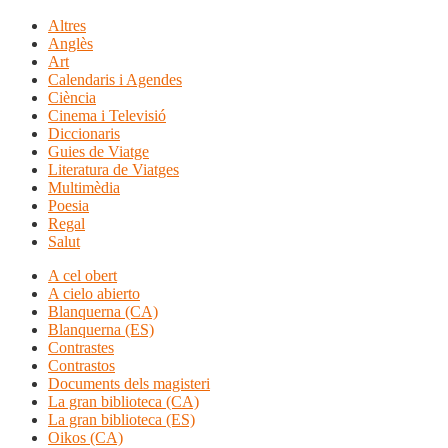
Altres
Anglès
Art
Calendaris i Agendes
Ciència
Cinema i Televisió
Diccionaris
Guies de Viatge
Literatura de Viatges
Multimèdia
Poesia
Regal
Salut
A cel obert
A cielo abierto
Blanquerna (CA)
Blanquerna (ES)
Contrastes
Contrastos
Documents dels magisteri
La gran biblioteca (CA)
La gran biblioteca (ES)
Oikos (CA)