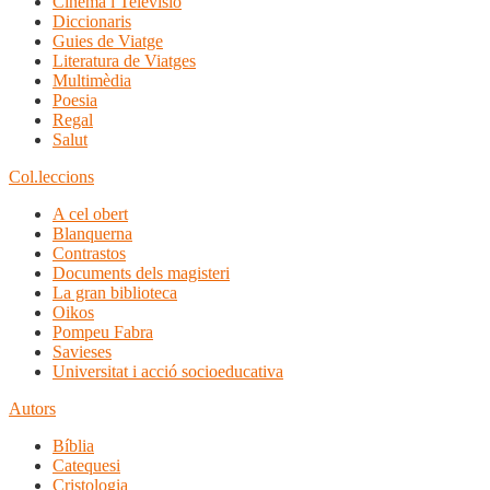
Cinema i Televisió
Diccionaris
Guies de Viatge
Literatura de Viatges
Multimèdia
Poesia
Regal
Salut
Col.leccions
A cel obert
Blanquerna
Contrastos
Documents dels magisteri
La gran biblioteca
Oikos
Pompeu Fabra
Savieses
Universitat i acció socioeducativa
Autors
Bíblia
Catequesi
Cristologia