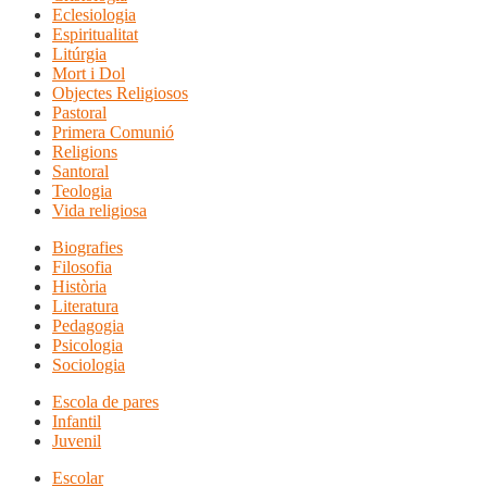
Eclesiologia
Espiritualitat
Litúrgia
Mort i Dol
Objectes Religiosos
Pastoral
Primera Comunió
Religions
Santoral
Teologia
Vida religiosa
Biografies
Filosofia
Història
Literatura
Pedagogia
Psicologia
Sociologia
Escola de pares
Infantil
Juvenil
Escolar