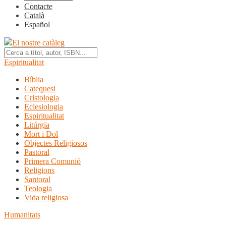
Contacte
Català
Español
El nostre catàleg
Espiritualitat
Bíblia
Catequesi
Cristologia
Eclesiologia
Espiritualitat
Litúrgia
Mort i Dol
Objectes Religiosos
Pastoral
Primera Comunió
Religions
Santoral
Teologia
Vida religiosa
Humanitats