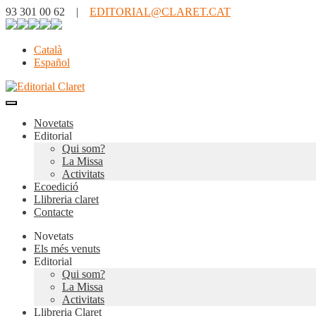
93 301 00 62 |
EDITORIAL@CLARET.CAT
Català
Español
Novetats
Editorial
Qui som?
La Missa
Activitats
Ecoedició
Llibreria claret
Contacte
Novetats
Els més venuts
Editorial
Qui som?
La Missa
Activitats
Llibreria Claret