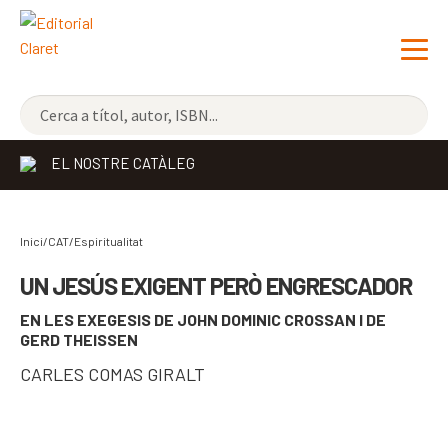
NOVETATS
EL NOSTRE CATÀLEG
ELS MÉS VENUTS
EDITORIAL
Exp
Inici/CAT/
Espiritualitat
el
LLIBRERIA CLARET
UN JESÚS EXIGENT PERÒ ENGRESCADOR
me
EN LES EXEGESIS DE JOHN DOMINIC CROSSAN I DE
CONTACTE
sec
GERD THEISSEN
CATALÀ
CARLES COMAS GIRALT
ESPAÑOL