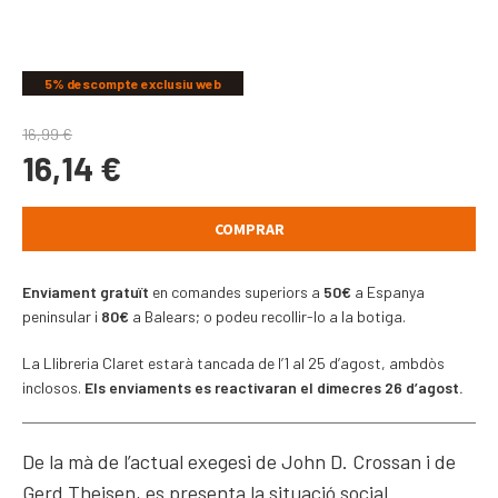
COMPARTIR
5% descompte exclusiu web
16,99
€
16,14
€
COMPRAR
Enviament gratuït
en comandes superiors a
50€
a Espanya
peninsular i
80€
a Balears; o podeu recollir-lo a la botiga.
La Llibreria Claret estarà tancada de l’1 al 25 d’agost, ambdòs
inclosos.
Els enviaments es reactivaran el dimecres 26 d’agost.
De la mà de l’actual exegesi de John D. Crossan i de
Gerd Theisen, es presenta la situació social