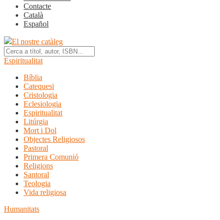
Contacte
Català
Español
El nostre catàleg
Espiritualitat
Bíblia
Catequesi
Cristologia
Eclesiologia
Espiritualitat
Litúrgia
Mort i Dol
Objectes Religiosos
Pastoral
Primera Comunió
Religions
Santoral
Teologia
Vida religiosa
Humanitats