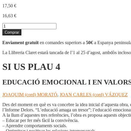
17,50
€
16,63
€
quantitat
de
Comprar
SI
US
Enviament gratuït
en comandes superiors a
50€
a Espanya peninsula
PLAU
4
La Llibreria Claret estarà tancada de l’1 al 25 d’agost, ambdòs inclos
SI US PLAU 4
EDUCACIÓ EMOCIONAL I EN VALOR
JOAQUIM (cord) MORATÓ
,
JOAN CARLES (cord) VÁZQUEZ
Des del moment en què es va concebre la idea inicial d’aquesta obra, el
l’Informe Delors. “L’educació amaga un tresor”; l’educació emocional 
A la llum d’aquestes tres referències, l’obra es proposa aquests objecti
– Educar per fer més fàcil la convivència.
– Aprendre comportaments socials.
– Optimitzar i positivar les relacions interpersonals.