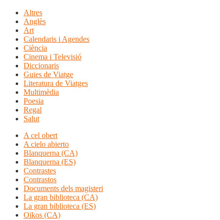
Altres
Anglès
Art
Calendaris i Agendes
Ciència
Cinema i Televisió
Diccionaris
Guies de Viatge
Literatura de Viatges
Multimèdia
Poesia
Regal
Salut
A cel obert
A cielo abierto
Blanquerna (CA)
Blanquerna (ES)
Contrastes
Contrastos
Documents dels magisteri
La gran biblioteca (CA)
La gran biblioteca (ES)
Oikos (CA)