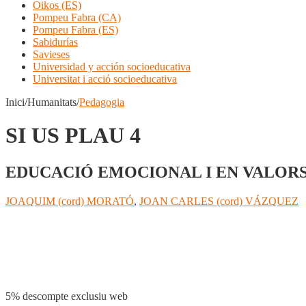
Oikos (ES)
Pompeu Fabra (CA)
Pompeu Fabra (ES)
Sabidurías
Savieses
Universidad y acción socioeducativa
Universitat i acció socioeducativa
Inici/Humanitats/
Pedagogia
SI US PLAU 4
EDUCACIÓ EMOCIONAL I EN VALOR
JOAQUIM (cord) MORATÓ
,
JOAN CARLES (cord) VÁZQUEZ
Compartir
5% descompte exclusiu web