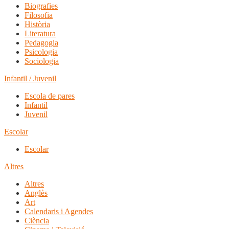
Biografies
Filosofia
Història
Literatura
Pedagogia
Psicologia
Sociologia
Infantil / Juvenil
Escola de pares
Infantil
Juvenil
Escolar
Escolar
Altres
Altres
Anglès
Art
Calendaris i Agendes
Ciència