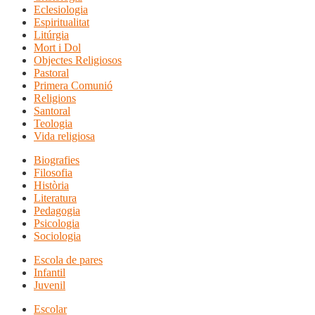
Eclesiologia
Espiritualitat
Litúrgia
Mort i Dol
Objectes Religiosos
Pastoral
Primera Comunió
Religions
Santoral
Teologia
Vida religiosa
Biografies
Filosofia
Història
Literatura
Pedagogia
Psicologia
Sociologia
Escola de pares
Infantil
Juvenil
Escolar