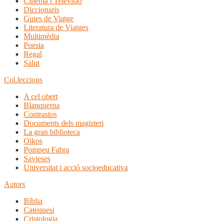
Cinema i Televisió
Diccionaris
Guies de Viatge
Literatura de Viatges
Multimèdia
Poesia
Regal
Salut
Col.leccions
A cel obert
Blanquerna
Contrastos
Documents dels magisteri
La gran biblioteca
Oikos
Pompeu Fabra
Savieses
Universitat i acció socioeducativa
Autors
Bíblia
Catequesi
Cristologia