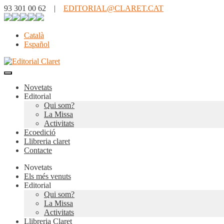
93 301 00 62 |
EDITORIAL@CLARET.CAT
Català
Español
Novetats
Editorial
Qui som?
La Missa
Activitats
Ecoedició
Llibreria claret
Contacte
Novetats
Els més venuts
Editorial
Qui som?
La Missa
Activitats
Llibreria Claret