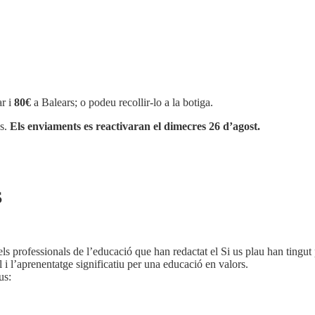
r i
80€
a Balears; o podeu recollir-lo a la botiga.
os.
Els enviaments es reactivaran el dimecres 26 d’agost.
S
s professionals de l’educació que han redactat el Si us plau han tingut 
i l’aprenentatge significatiu per una educació en valors.
us: