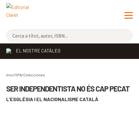
NOVETATS
EL NOSTRE CATÀLEG
ELS MÉS VENUTS
EDITORIAL
Exp
Inici/SPA/
Colecciones
el
LLIBRERIA CLARET
SER INDEPENDENTISTA NO ÉS CAP PECAT
me
L'ESGLÉSIA I EL NACIONALISME CATALÀ
CONTACTE
sec
CATALÀ
COMPARTIR
ESPAÑOL