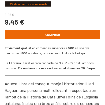
5% descompte exclusiu web
9,95
€
9,45
€
COMPRAR
Enviament gratuït
en comandes superiors a
50€
a Espanya
peninsular i
80€
a Balears; o podeu recollir-lo a la botiga.
La Llibreria Claret estarà tancada de l’1 al 25 d’agost, ambdòs
inclosos.
Els enviaments es reactivaran el dimecres 26 d’agost.
Aquest llibre del conegut monjo i historiador Hilari
Raguer, una persona molt rellevant i respectada en
l’àmbit de la Història de Catalunya i dins de l’Església
catalana, inclou una breu anàlisi sobre els conceptes