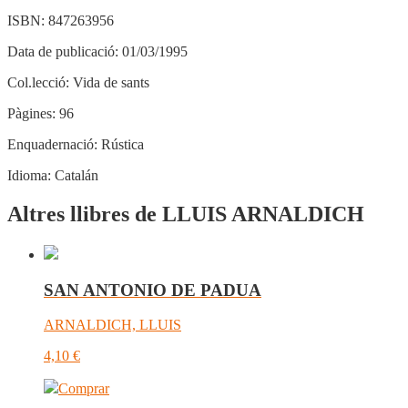
ISBN:
847263956
Data de publicació:
01/03/1995
Col.lecció:
Vida de sants
Pàgines:
96
Enquadernació:
Rústica
Idioma:
Catalán
Altres llibres de LLUIS ARNALDICH
SAN ANTONIO DE PADUA
ARNALDICH, LLUIS
4,10
€
Comprar