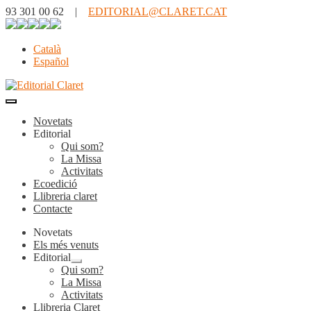
93 301 00 62 |
EDITORIAL@CLARET.CAT
Català
Español
Novetats
Editorial
Qui som?
La Missa
Activitats
Ecoedició
Llibreria claret
Contacte
Novetats
Els més venuts
Editorial
Expandeix
Qui som?
el
La Missa
menú
Activitats
secundari
Llibreria Claret