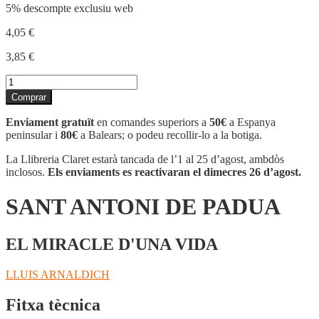
5% descompte exclusiu web
4,05
€
3,85
€
quantitat
de
Comprar
SANT
ANTONI
Enviament gratuït
en comandes superiors a
50€
a Espanya
DE
peninsular i
80€
a Balears; o podeu recollir-lo a la botiga.
PADUA
La Llibreria Claret estarà tancada de l’1 al 25 d’agost, ambdòs
inclosos.
Els enviaments es reactivaran el dimecres 26 d’agost.
SANT ANTONI DE PADUA
EL MIRACLE D'UNA VIDA
LLUIS ARNALDICH
Fitxa tècnica