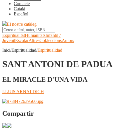
Contacte
Català
Español
El nostre catàleg
Espiritualitat
Humanitats
Infantil /
Juvenil
Escolar
Altres
Col.leccions
Autors
Inici/Espiritualidad/
Espiritualidad
SANT ANTONI DE PADUA
EL MIRACLE D'UNA VIDA
LLUIS ARNALDICH
Compartir