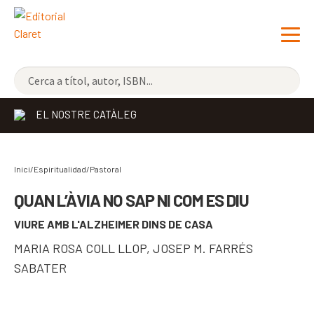
NOVETATS
EL NOSTRE CATÀLEG
ELS MÉS VENUTS
EDITORIAL
Exp
Inici/Espiritualidad/
Pastoral
el
LLIBRERIA CLARET
QUAN L’ÀVIA NO SAP NI COM ES DIU
me
VIURE AMB L'ALZHEIMER DINS DE CASA
CONTACTE
sec
MARIA ROSA COLL LLOP
,
JOSEP M. FARRÉS
CATALÀ
SABATER
ESPAÑOL