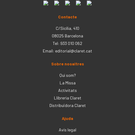
Contacte
C/Sicília, 410
08025 Barcelona
Tel: 933 010 062
Email:
editorial@claret.cat
Sobre nosaltres
Qui som?
La Missa
Activitats
Llibreria Claret
Distribuïdora Claret
Ajuda
Avís legal