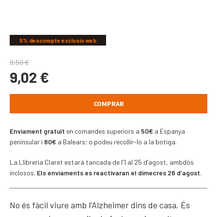
COMPARTIR
5% descompte exclusiu web
9,50
€
9,02
€
COMPRAR
Enviament gratuït
en comandes superiors a
50€
a Espanya
peninsular i
80€
a Balears; o podeu recollir-lo a la botiga.
La Llibreria Claret estarà tancada de l’1 al 25 d’agost, ambdòs
inclosos.
Els enviaments es reactivaran el dimecres 26 d’agost.
No és fàcil viure amb l’Alzheimer dins de casa. És