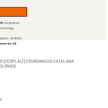
0€
a Espanya
 la botiga.
 d’agost, ambdòs
imecres 26
BS D´ESPLAI] [COORDINACIÓ CATALANA
OLÒNIES
AN