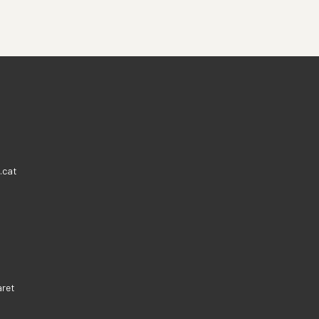
.cat
aret