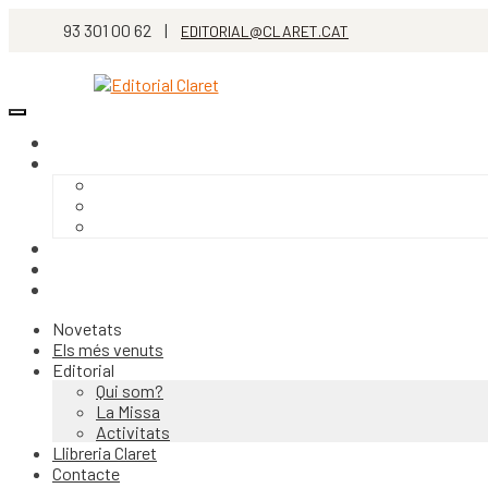
93 301 00 62 |
EDITORIAL@CLARET.CAT
Novetats
Els més venuts
Editorial
Qui som?
La Missa
Activitats
Llibreria Claret
Contacte