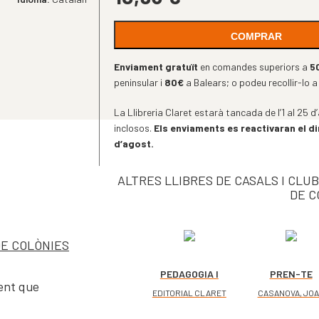
COMPRAR
Enviament gratuït
en comandes superiors a
5
peninsular i
80€
a Balears; o podeu recollir-lo a
La Llibreria Claret estarà tancada de l’1 al 25
inclosos.
Els enviaments es reactivaran el d
d’agost.
ALTRES LLIBRES DE CASALS I CLU
DE C
DE COLÒNIES
PEDAGOGIA I
PREN-TE
ment que
PASTORAL EN
TEMPS. II
EDITORIAL CLARET
CASANOVA, JO
L’ESPLAI