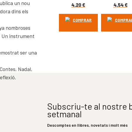
ublica un nou
4,20
€
4,54
€
dora dins els
COMPRAR
COMPRA
nya nombroses
i. Un instrument
emostrat ser una
 Contes, Nadal,
eflexió.
Subscriu-te al nostre b
setmanal
Descomptes en llibres, novetats i molt més