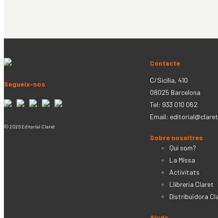
Contacte
C/Sicília, 410
Segueix-nos
08025 Barcelona
Tel: 933 010 062
Email:
editorial@claret
© 2026 Editorial Claret
Sobre nosaltres
Qui som?
La Missa
Activitats
Llibreria Claret
Distribuïdora Cl
Ajuda