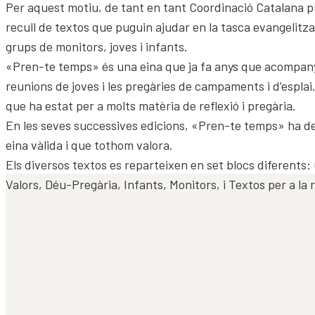
Per aquest motiu, de tant en tant Coordinació Catalana p
recull de textos que puguin ajudar en la tasca evangelitza
grups de monitors, joves i infants.
«Pren-te temps» és una eina que ja fa anys que acompa
reunions de joves i les pregàries de campaments i d’espla
que ha estat per a molts matèria de reflexió i pregària.
En les seves successives edicions, «Pren-te temps» ha d
eina vàlida i que tothom valora.
Els diversos textos es reparteixen en set blocs diferents:
Valors, Déu-Pregària, Infants, Monitors, i Textos per a la r