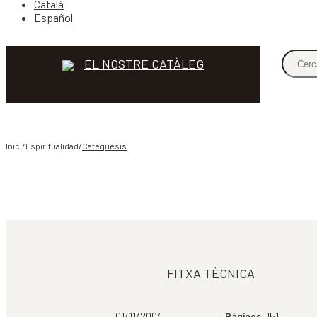
Català
Español
EL NOSTRE CATÀLEG
Inici/Espiritualidad/
Catequesis
COMPARTIR
FITXA TÈCNICA
01/11/2004
Pàgines:
151