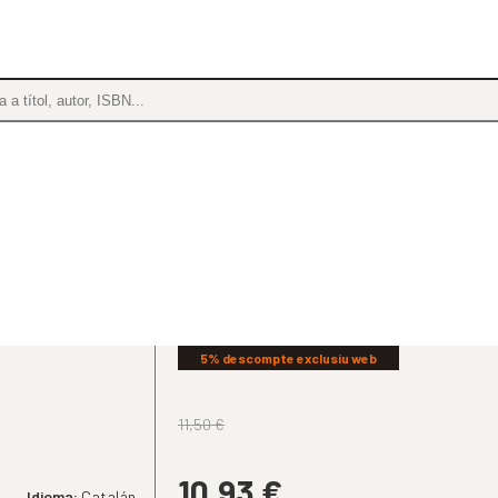
5% descompte exclusiu web
11,50
€
10,93
€
Idioma:
Catalán