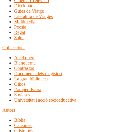
Cinema i Televisió
Diccionaris
Guies de Viatge
Literatura de Viatges
Multimèdia
Poesia
Regal
Salut
Col.leccions
A cel obert
Blanquerna
Contrastos
Documents dels magisteri
La gran biblioteca
Oikos
Pompeu Fabra
Savieses
Universitat i acció socioeducativa
Autors
Bíblia
Catequesi
Cristologia