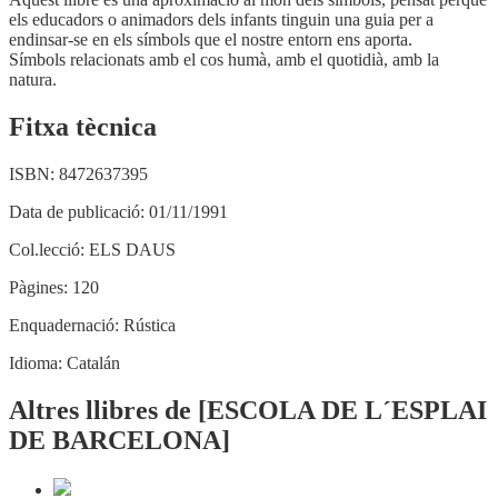
els educadors o animadors dels infants tinguin una guia per a
endinsar-se en els símbols que el nostre entorn ens aporta.
Símbols relacionats amb el cos humà, amb el quotidià, amb la
natura.
Fitxa tècnica
ISBN:
8472637395
Data de publicació:
01/11/1991
Col.lecció:
ELS DAUS
Pàgines:
120
Enquadernació:
Rústica
Idioma:
Catalán
Altres llibres de [ESCOLA DE L´ESPLAI
DE BARCELONA]