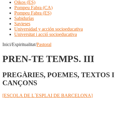
Oikos (ES)
Pompeu Fabra (CA)
Pompeu Fabra (ES)
Sabidurías
Savieses
Universidad y acción socioeducativa
Universitat i acció socioeducativa
Inici/Espiritualitat/
Pastoral
PREN-TE TEMPS. III
PREGÀRIES, POEMES, TEXTOS I
CANÇONS
[ESCOLA DE L´ESPLAI DE BARCELONA]
Compartir