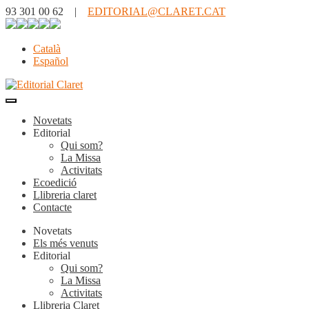
93 301 00 62 |
EDITORIAL@CLARET.CAT
Català
Español
Novetats
Editorial
Qui som?
La Missa
Activitats
Ecoedició
Llibreria claret
Contacte
Novetats
Els més venuts
Editorial
Qui som?
La Missa
Activitats
Llibreria Claret