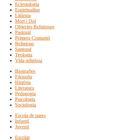
Eclesiologia
Espiritualitat
Litúrgia
Mort i Dol
Objectes Religiosos
Pastoral
Primera Comunió
Religions
Santoral
Teologia
Vida religiosa
Biografies
Filosofia
Història
Literatura
Pedagogia
Psicologia
Sociologia
Escola de pares
Infantil
Juvenil
Escolar