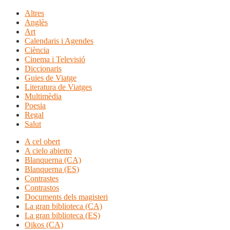
Altres
Anglès
Art
Calendaris i Agendes
Ciència
Cinema i Televisió
Diccionaris
Guies de Viatge
Literatura de Viatges
Multimèdia
Poesia
Regal
Salut
A cel obert
A cielo abierto
Blanquerna (CA)
Blanquerna (ES)
Contrastes
Contrastos
Documents dels magisteri
La gran biblioteca (CA)
La gran biblioteca (ES)
Oikos (CA)