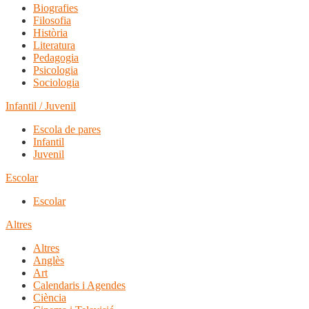
Biografies
Filosofia
Història
Literatura
Pedagogia
Psicologia
Sociologia
Infantil / Juvenil
Escola de pares
Infantil
Juvenil
Escolar
Escolar
Altres
Altres
Anglès
Art
Calendaris i Agendes
Ciència