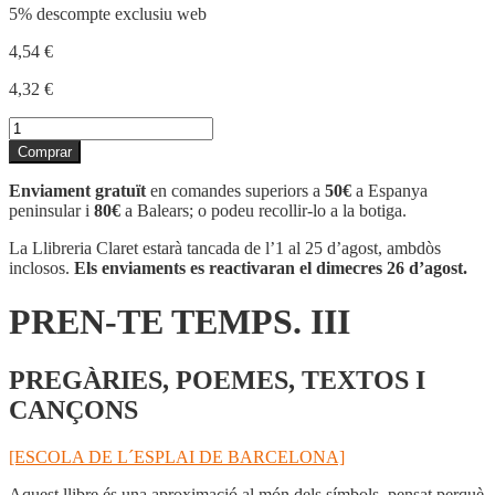
5% descompte exclusiu web
4,54
€
4,32
€
quantitat
de
Comprar
PREN-
TE
Enviament gratuït
en comandes superiors a
50€
a Espanya
TEMPS.
peninsular i
80€
a Balears; o podeu recollir-lo a la botiga.
III
La Llibreria Claret estarà tancada de l’1 al 25 d’agost, ambdòs
inclosos.
Els enviaments es reactivaran el dimecres 26 d’agost.
PREN-TE TEMPS. III
PREGÀRIES, POEMES, TEXTOS I
CANÇONS
[ESCOLA DE L´ESPLAI DE BARCELONA]
Aquest llibre és una aproximació al món dels símbols, pensat perquè