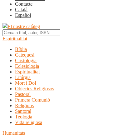
Contacte
Català
Español
El nostre catàleg
Espiritualitat
Bíblia
Catequesi
Cristologia
Eclesiologia
Espiritualitat
Litúrgia
Mort i Dol
Objectes Religiosos
Pastoral
Primera Comunió
Religions
Santoral
Teologia
Vida religiosa
Humanitats