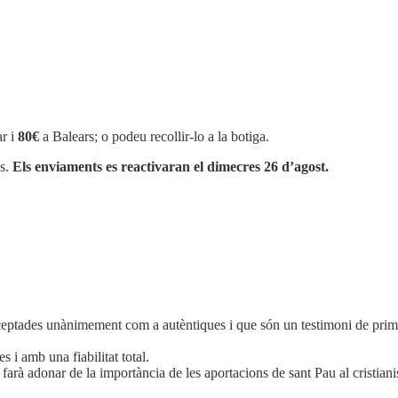
r i
80€
a Balears; o podeu recollir-lo a la botiga.
os.
Els enviaments es reactivaran el dimecres 26 d’agost.
acceptades unànimement com a autèntiques i que són un testimoni de prim
 i amb una fiabilitat total.
s farà adonar de la importància de les aportacions de sant Pau al cristian