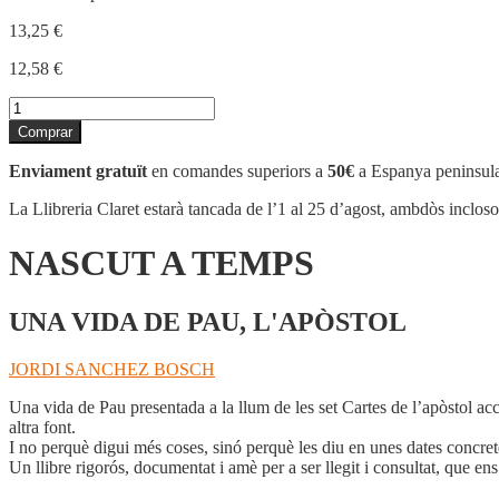
13,25
€
12,58
€
quantitat
de
Comprar
NASCUT
A
Enviament gratuït
en comandes superiors a
50€
a Espanya peninsula
TEMPS
La Llibreria Claret estarà tancada de l’1 al 25 d’agost, ambdòs inclos
NASCUT A TEMPS
UNA VIDA DE PAU, L'APÒSTOL
JORDI SANCHEZ BOSCH
Una vida de Pau presentada a la llum de les set Cartes de l’apòstol 
altra font.
I no perquè digui més coses, sinó perquè les diu en unes dates concretes
Un llibre rigorós, documentat i amè per a ser llegit i consultat, que en