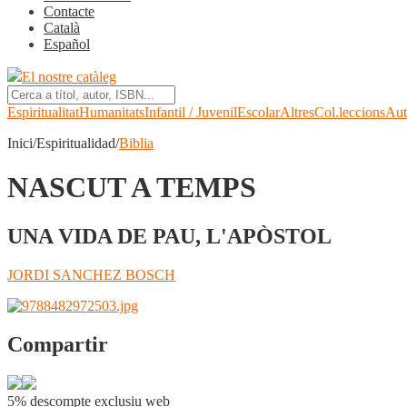
Contacte
Català
Español
El nostre catàleg
Espiritualitat
Humanitats
Infantil / Juvenil
Escolar
Altres
Col.leccions
Aut
Inici/Espiritualidad/
Biblia
NASCUT A TEMPS
UNA VIDA DE PAU, L'APÒSTOL
JORDI SANCHEZ BOSCH
Compartir
5% descompte exclusiu web