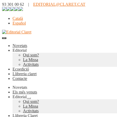
93 301 00 62 |
EDITORIAL@CLARET.CAT
Català
Español
Novetats
Editorial
Qui som?
La Missa
Activitats
Ecoedició
Llibreria claret
Contacte
Novetats
Els més venuts
Editorial
Expandeix
Qui som?
el
La Missa
menú
Activitats
secundari
Llibreria Claret