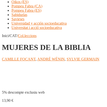
Oikos (ES)
Pompeu Fabra (CA)
Pompeu Fabra (ES)
Sabidurías
Savieses
Universidad y acción socioeducativa
Universitat i acció socioeducativa
Inici/CAT/
Col.leccions
MUJERES DE LA BIBLIA
CAMILLE FOCANT
,
ANDRÉ WÉNIN
,
SYLVIE GERMAIN
Compartir
5% descompte exclusiu web
13,90
€