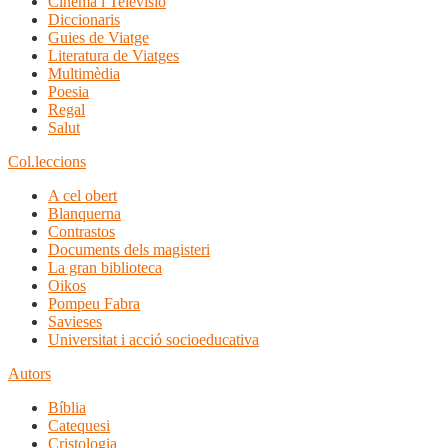
Cinema i Televisió
Diccionaris
Guies de Viatge
Literatura de Viatges
Multimèdia
Poesia
Regal
Salut
Col.leccions
A cel obert
Blanquerna
Contrastos
Documents dels magisteri
La gran biblioteca
Oikos
Pompeu Fabra
Savieses
Universitat i acció socioeducativa
Autors
Bíblia
Catequesi
Cristologia