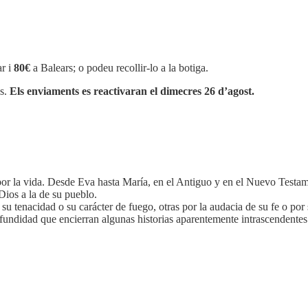
r i
80€
a Balears; o podeu recollir-lo a la botiga.
os.
Els enviaments es reactivaran el dimecres 26 d’agost.
n por la vida. Desde Eva hasta María, en el Antiguo y en el Nuevo Test
 Dios a la de su pueblo.
tenacidad o su carácter de fuego, otras por la audacia de su fe o por su
ofundidad que encierran algunas historias aparentemente intrascendentes