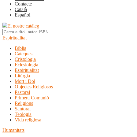
Contacte
Català
Español
El nostre catàleg
Espiritualitat
Bíblia
Catequesi
Cristologia
Eclesiologia
Espiritualitat
Litúrgia
Mort i Dol
Objectes Religiosos
Pastoral
Primera Comunió
Religions
Santoral
Teologia
Vida religiosa
Humanitats