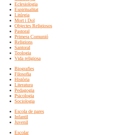
Eclesiologia
Espiritualitat
Litúrgia
Mort i Dol
Objectes Religiosos
Pastoral
Primera Comunió
Religions
Santoral
Teologia
Vida religiosa
Biografies
Filosofia
Història
Literatura
Pedagogia
Psicologia
Sociologia
Escola de pares
Infantil
Juvenil
Escolar