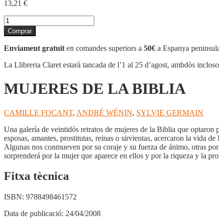
13,21
€
quantitat
de
Comprar
MUJERES
DE
Enviament gratuït
en comandes superiors a
50€
a Espanya peninsula
LA
BIBLIA
La Llibreria Claret estarà tancada de l’1 al 25 d’agost, ambdòs inclos
MUJERES DE LA BIBLIA
CAMILLE FOCANT
,
ANDRÉ WÉNIN
,
SYLVIE GERMAIN
Una galería de veintidós retratos de mujeres de la Biblia que optaro
esposas, amantes, prostitutas, reinas o sirvientas, acercaron la vida de
Algunas nos conmueven por su coraje y su fuerza de ánimo, otras por su 
sorprenderá por la mujer que aparece en ellos y por la riqueza y la pr
Fitxa tècnica
ISBN:
9788498461572
Data de publicació:
24/04/2008