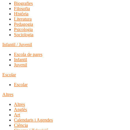
Biografies
Filosofia
Història
Literatura
Pedagogia
Psicologia
Sociologia
Infantil / Juvenil
Escola de pares
Infantil
Juvenil
Escolar
Escolar
Altres
Altres
Anglès
Art
Calendaris i Agendes
Ciència