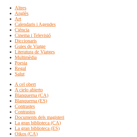
Altres
Anglès
Art
Calendaris i Agendes
Ciència
Cinema i Televisió
Diccionaris
Guies de Viatge
Literatura de Viatges
Multimèdia
Poesia
Regal
Salut
A cel obert
A cielo abierto
Blanquerna (CA)
Blanquerna (ES)
Contrastes
Contrastos
Documents dels magisteri
La gran biblioteca (CA)
La gran biblioteca (ES)
Oikos (CA)