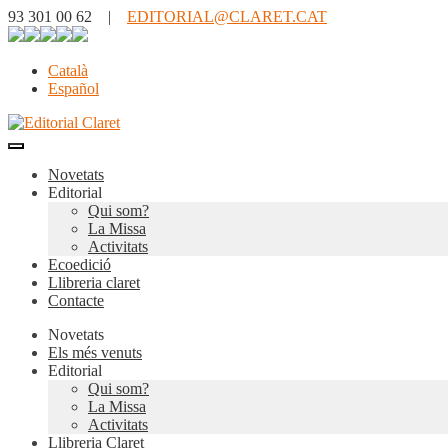
93 301 00 62 |
EDITORIAL@CLARET.CAT
Català
Español
Novetats
Editorial
Qui som?
La Missa
Activitats
Ecoedició
Llibreria claret
Contacte
Novetats
Els més venuts
Editorial
Qui som?
La Missa
Activitats
Llibreria Claret