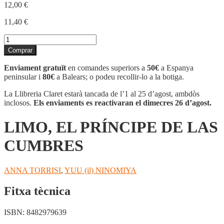
12,00
€
11,40
€
quantitat
de
Comprar
LIMO,
EL
Enviament gratuït
en comandes superiors a
50€
a Espanya
PRÍNCIPE
peninsular i
80€
a Balears; o podeu recollir-lo a la botiga.
DE
LAS
La Llibreria Claret estarà tancada de l’1 al 25 d’agost, ambdòs
CUMBRES
inclosos.
Els enviaments es reactivaran el dimecres 26 d’agost.
LIMO, EL PRÍNCIPE DE LAS
CUMBRES
ANNA TORRISI
,
YUU (il) NINOMIYA
Fitxa tècnica
ISBN:
8482979639