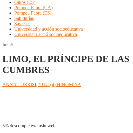
Oikos (ES)
Pompeu Fabra (CA)
Pompeu Fabra (ES)
Sabidurías
Savieses
Universidad y acción socioeducativa
Universitat i acció socioeducativa
Inici//
LIMO, EL PRÍNCIPE DE LAS
CUMBRES
ANNA TORRISI
,
YUU (il) NINOMIYA
Compartir
5% descompte exclusiu web