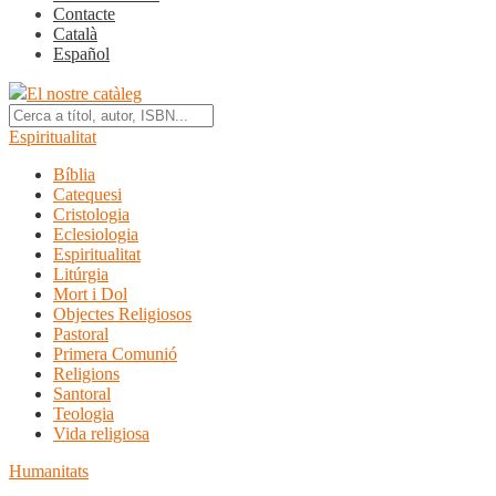
Contacte
Català
Español
El nostre catàleg
Espiritualitat
Bíblia
Catequesi
Cristologia
Eclesiologia
Espiritualitat
Litúrgia
Mort i Dol
Objectes Religiosos
Pastoral
Primera Comunió
Religions
Santoral
Teologia
Vida religiosa
Humanitats