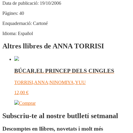
Data de publicació:
19/10/2006
Pàgines:
40
Enquadernació:
Cartoné
Idioma:
Español
Altres llibres de ANNA TORRISI
BÚCAR,EL PRINCEP DELS CINGLES
TORRISI,ANNA;NINOMIYA,YUU
12,00
€
Comprar
Subscriu-te al nostre butlletí setmanal
Descomptes en llibres, novetats i molt més