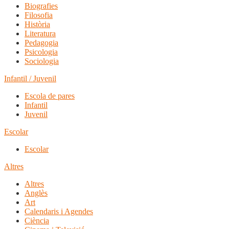
Biografies
Filosofia
Història
Literatura
Pedagogia
Psicologia
Sociologia
Infantil / Juvenil
Escola de pares
Infantil
Juvenil
Escolar
Escolar
Altres
Altres
Anglès
Art
Calendaris i Agendes
Ciència