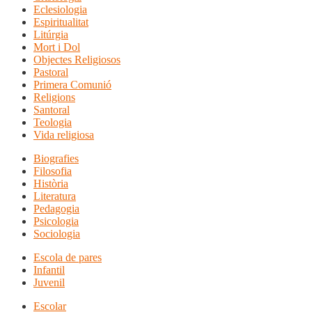
Eclesiologia
Espiritualitat
Litúrgia
Mort i Dol
Objectes Religiosos
Pastoral
Primera Comunió
Religions
Santoral
Teologia
Vida religiosa
Biografies
Filosofia
Història
Literatura
Pedagogia
Psicologia
Sociologia
Escola de pares
Infantil
Juvenil
Escolar