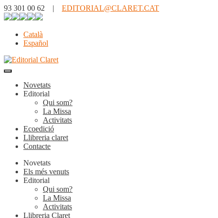
93 301 00 62 |
EDITORIAL@CLARET.CAT
Català
Español
Novetats
Editorial
Qui som?
La Missa
Activitats
Ecoedició
Llibreria claret
Contacte
Novetats
Els més venuts
Editorial
Qui som?
La Missa
Activitats
Llibreria Claret