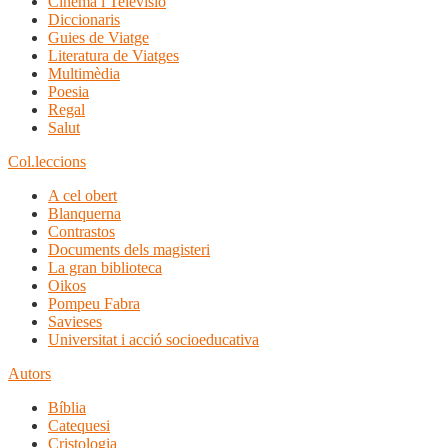
Cinema i Televisió
Diccionaris
Guies de Viatge
Literatura de Viatges
Multimèdia
Poesia
Regal
Salut
Col.leccions
A cel obert
Blanquerna
Contrastos
Documents dels magisteri
La gran biblioteca
Oikos
Pompeu Fabra
Savieses
Universitat i acció socioeducativa
Autors
Bíblia
Catequesi
Cristologia