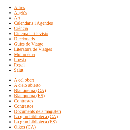
Altres
Anglès
Art
Calendaris i Agendes
Ciència
Cinema i Televisió
Diccionaris
Guies de Viatge
Literatura de Viatges
Multimèdia
Poesia
Regal
Salut
A cel obert
A cielo abierto
Blanquerna (CA)
Blanquerna (ES)
Contrastes
Contrastos
Documents dels magisteri
La gran biblioteca (CA)
La gran biblioteca (ES)
Oikos (CA)