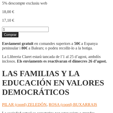
5% descompte exclusiu web
18,00
€
17,10
€
quantitat
de
Comprar
LAS
FAMILIAS
Enviament gratuït
en comandes superiors a
50€
a Espanya
Y
peninsular i
80€
a Balears; o podeu recollir-lo a la botiga.
LA
EDUCACIÓN
La Llibreria Claret estarà tancada de l’1 al 25 d’agost, ambdòs
EN
inclosos.
Els enviaments es reactivaran el dimecres 26 d’agost.
VALORES
DEMOCRÁTICOS
LAS FAMILIAS Y LA
EDUCACIÓN EN VALORES
DEMOCRÁTICOS
PILAR (coord) ZELEDÓN
,
ROSA (coord) BUXARRAIS