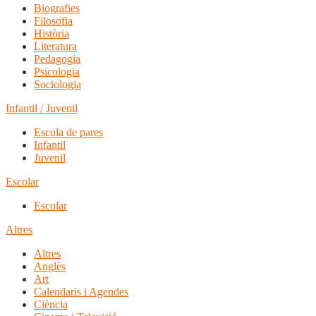
Biografies
Filosofia
Història
Literatura
Pedagogia
Psicologia
Sociologia
Infantil / Juvenil
Escola de pares
Infantil
Juvenil
Escolar
Escolar
Altres
Altres
Anglès
Art
Calendaris i Agendes
Ciència