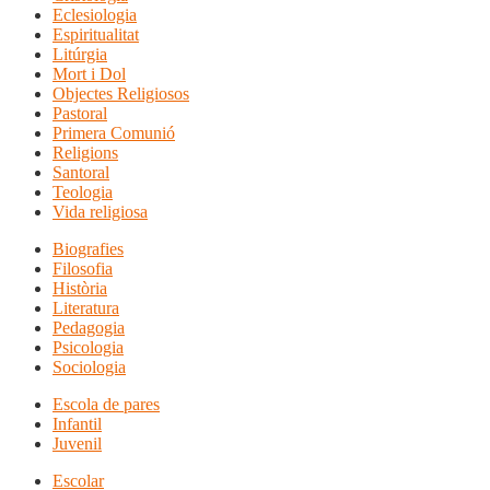
Eclesiologia
Espiritualitat
Litúrgia
Mort i Dol
Objectes Religiosos
Pastoral
Primera Comunió
Religions
Santoral
Teologia
Vida religiosa
Biografies
Filosofia
Història
Literatura
Pedagogia
Psicologia
Sociologia
Escola de pares
Infantil
Juvenil
Escolar