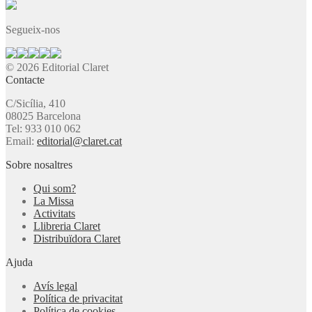
Segueix-nos
© 2026 Editorial Claret
Contacte
C/Sicília, 410
08025 Barcelona
Tel: 933 010 062
Email:
editorial@claret.cat
Sobre nosaltres
Qui som?
La Missa
Activitats
Llibreria Claret
Distribuïdora Claret
Ajuda
Avís legal
Política de privacitat
Política de cookies