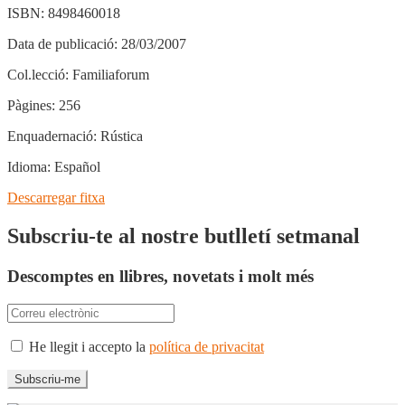
ISBN:
8498460018
Data de publicació:
28/03/2007
Col.lecció:
Familiaforum
Pàgines:
256
Enquadernació:
Rústica
Idioma:
Español
Descarregar fitxa
Subscriu-te al nostre butlletí setmanal
Descomptes en llibres, novetats i molt més
He llegit i accepto la
política de privacitat