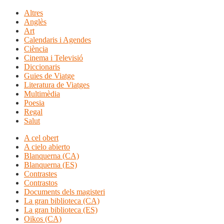
Altres
Anglès
Art
Calendaris i Agendes
Ciència
Cinema i Televisió
Diccionaris
Guies de Viatge
Literatura de Viatges
Multimèdia
Poesia
Regal
Salut
A cel obert
A cielo abierto
Blanquerna (CA)
Blanquerna (ES)
Contrastes
Contrastos
Documents dels magisteri
La gran biblioteca (CA)
La gran biblioteca (ES)
Oikos (CA)