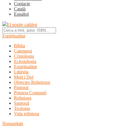
Contacte
Català
Español
El nostre catàleg
Espiritualitat
Bíblia
Catequesi
Cristologia
Eclesiologia
Espiritualitat
Litúrgia
Mort i Dol
Objectes Religiosos
Pastoral
Primera Comunió
Religions
Santoral
Teologia
Vida religiosa
Humanitats