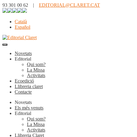
93 301 00 62 |
EDITORIAL@CLARET.CAT
Català
Español
Novetats
Editorial
Qui som?
La Missa
Activitats
Ecoedició
Llibreria claret
Contacte
Novetats
Els més venuts
Editorial
Qui som?
La Missa
Activitats
Llibreria Claret