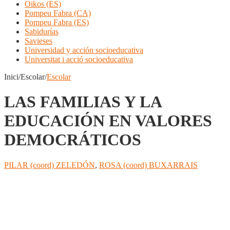
Oikos (ES)
Pompeu Fabra (CA)
Pompeu Fabra (ES)
Sabidurías
Savieses
Universidad y acción socioeducativa
Universitat i acció socioeducativa
Inici/Escolar/
Escolar
LAS FAMILIAS Y LA
EDUCACIÓN EN VALORES
DEMOCRÁTICOS
PILAR (coord) ZELEDÓN
,
ROSA (coord) BUXARRAIS
Compartir