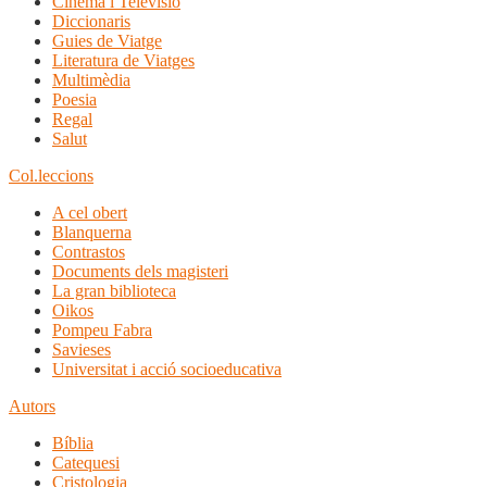
Cinema i Televisió
Diccionaris
Guies de Viatge
Literatura de Viatges
Multimèdia
Poesia
Regal
Salut
Col.leccions
A cel obert
Blanquerna
Contrastos
Documents dels magisteri
La gran biblioteca
Oikos
Pompeu Fabra
Savieses
Universitat i acció socioeducativa
Autors
Bíblia
Catequesi
Cristologia