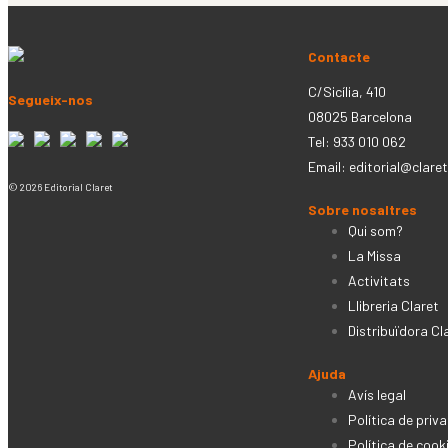
Contacte
C/Sicília, 410
Segueix-nos
08025 Barcelona
Tel: 933 010 062
Email:
editorial@claret
© 2026 Editorial Claret
Sobre nosaltres
Qui som?
La Missa
Activitats
Llibreria Claret
Distribuïdora Cl
Ajuda
Avís legal
Política de priva
Política de cook