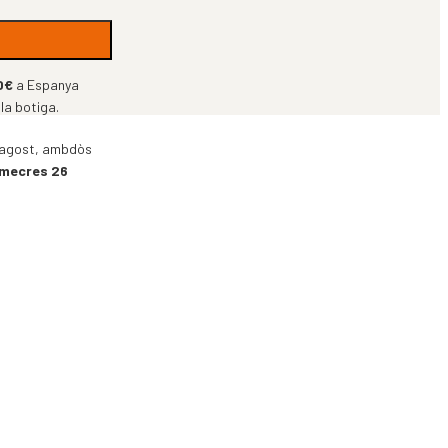
0€
a Espanya
 la botiga.
 d’agost, ambdòs
imecres 26