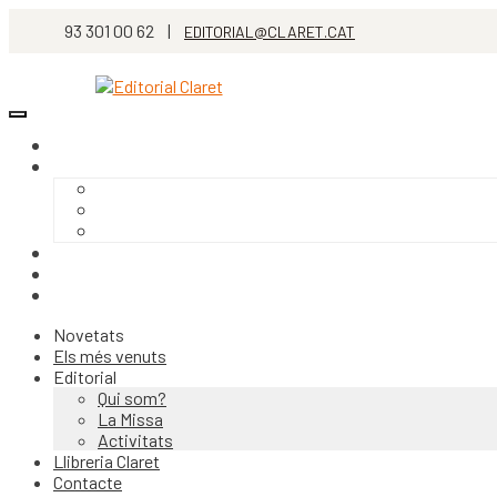
93 301 00 62 |
EDITORIAL@CLARET.CAT
Novetats
Els més venuts
Editorial
Qui som?
La Missa
Activitats
Llibreria Claret
Contacte