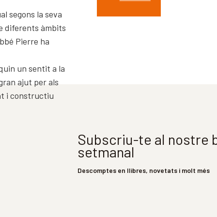
ual segons la seva
e diferents àmbits
Abbé Pierre ha
uin un sentit a la
gran ajut per als
t i constructiu
Subscriu-te al nostre b
setmanal
Descomptes en llibres, novetats i molt més