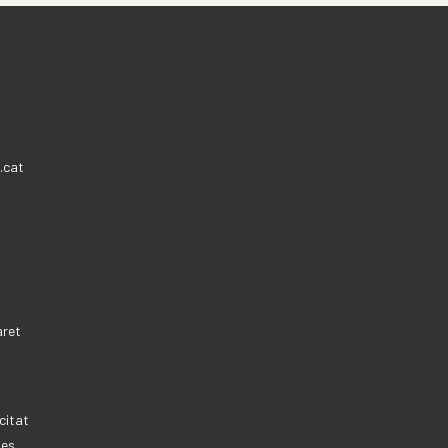
.cat
aret
citat
ies