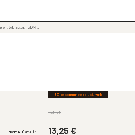
5% descompte exclusiu web
13,95
€
13,25
€
Idioma:
Catalán