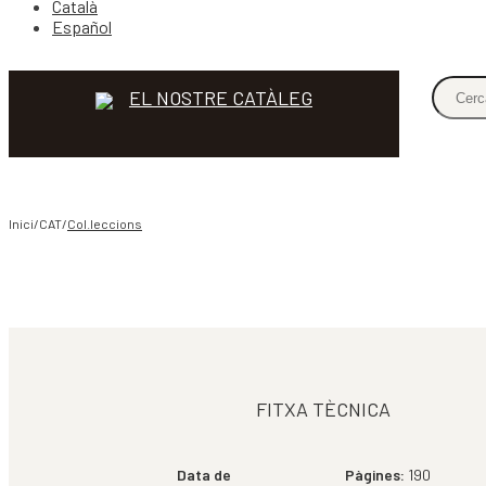
Català
Español
EL NOSTRE CATÀLEG
Inici/CAT/
Col.leccions
COMPARTIR
FITXA TÈCNICA
Data de
Pàgines:
190