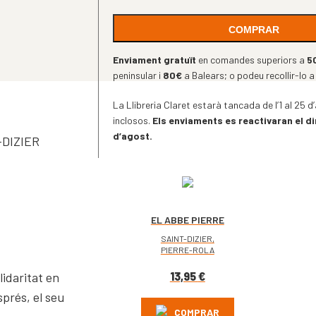
COMPRAR
Enviament gratuït
en comandes superiors a
5
peninsular i
80€
a Balears; o podeu recollir-lo a
La Llibreria Claret estarà tancada de l’1 al 25
inclosos.
Els enviaments es reactivaran el d
d’agost.
DIZIER
EL ABBE PIERRE
HABLA A LOS
SAINT-DIZIER,
JOVENES
PIERRE-ROLA
13,95
€
lidaritat en
prés, el seu
COMPRAR