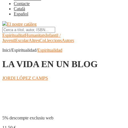
Contacte
Català
Español
El nostre catàleg
Espiritualitat
Humanitats
Infantil /
Juvenil
Escolar
Altres
Col.leccions
Autors
Inici/Espiritualidad/
Espiritualidad
LA VIDA EN UN BLOG
JORDI LÓPEZ CAMPS
Compartir
5% descompte exclusiu web
11,50
€