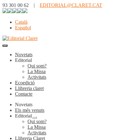
93 301 00 62 |
EDITORIAL@CLARET.CAT
Català
Español
Novetats
Editorial
Qui som?
La Missa
Activitats
Ecoedició
Llibreria claret
Contacte
Novetats
Els més venuts
Editorial
Expandeix
Qui som?
el
La Missa
menú
Activitats
secundari
Llibreria Claret