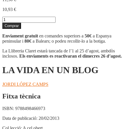
10,93
€
quantitat
de
Comprar
LA
VIDA
Enviament gratuït
en comandes superiors a
50€
a Espanya
EN
peninsular i
80€
a Balears; o podeu recollir-lo a la botiga.
UN
BLOG
La Llibreria Claret estarà tancada de l’1 al 25 d’agost, ambdòs
inclosos.
Els enviaments es reactivaran el dimecres 26 d’agost.
LA VIDA EN UN BLOG
JORDI LÓPEZ CAMPS
Fitxa tècnica
ISBN:
9788498466973
Data de publicació:
20/02/2013
Col.lecció:
A cel obert