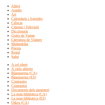
Altres
Anglès
Art
Calendaris i Agendes
Ciència
Cinema i Televisió
Diccionaris
Guies de Viatge
Literatura de Viatges
Multimèdia
Poesia
Regal
Salut
A cel obert
A cielo abierto
Blanquerna (CA)
Blanquerna (ES)
Contrastes
Contrastos
Documents dels magisteri
La gran biblioteca (CA)
La gran biblioteca (ES)
Oikos (CA)