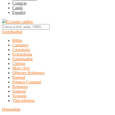
Contacte
Català
Español
El nostre catàleg
Espiritualitat
Bíblia
Catequesi
Cristologia
Eclesiologia
Espiritualitat
Litúrgia
Mort i Dol
Objectes Religiosos
Pastoral
Primera Comunió
Religions
Santoral
Teologia
Vida religiosa
Humanitats