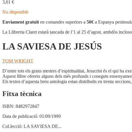
3,61
€
No disponible
Enviament gratuït
en comandes superiors a
50€
a Espanya peninsula
La Llibreria Claret estarà tancada de l’1 al 25 d’agost, ambdòs inclos
LA SAVIESA DE JESÚS
TOM WRIGHT
D’entre tots els grans mestres d’espiritualitat, Jesucrist és el qui ha e
Aquest llibre ofereix alguns dels més profunds i coneguts ensenyament
Els textos d’aquesta breu antologia estan distribuïts en trenta seccions
Fitxa tècnica
ISBN:
8482972847
Data de publicació:
01/09/1999
Col.lecció:
LA SAVIESA DE...