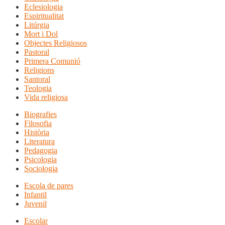
Eclesiologia
Espiritualitat
Litúrgia
Mort i Dol
Objectes Religiosos
Pastoral
Primera Comunió
Religions
Santoral
Teologia
Vida religiosa
Biografies
Filosofia
Història
Literatura
Pedagogia
Psicologia
Sociologia
Escola de pares
Infantil
Juvenil
Escolar