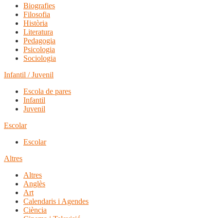
Biografies
Filosofia
Història
Literatura
Pedagogia
Psicologia
Sociologia
Infantil / Juvenil
Escola de pares
Infantil
Juvenil
Escolar
Escolar
Altres
Altres
Anglès
Art
Calendaris i Agendes
Ciència