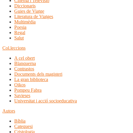
Cinema i Televisió
Diccionaris
Guies de Viatge
Literatura de Viatges
Multimèdia
Poesia
Regal
Salut
Col.leccions
A cel obert
Blanquerna
Contrastos
Documents dels magisteri
La gran biblioteca
Oikos
Pompeu Fabra
Savieses
Universitat i acció socioeducativa
Autors
Bíblia
Catequesi
Cristologia