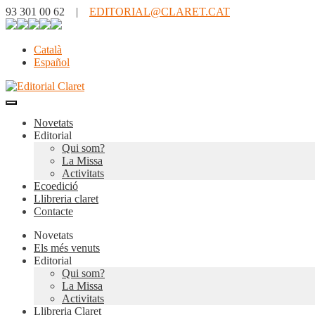
93 301 00 62 |
EDITORIAL@CLARET.CAT
Català
Español
Novetats
Editorial
Qui som?
La Missa
Activitats
Ecoedició
Llibreria claret
Contacte
Novetats
Els més venuts
Editorial
Qui som?
La Missa
Activitats
Llibreria Claret