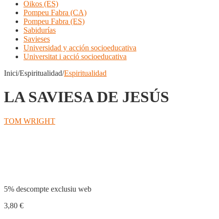
Oikos (ES)
Pompeu Fabra (CA)
Pompeu Fabra (ES)
Sabidurías
Savieses
Universidad y acción socioeducativa
Universitat i acció socioeducativa
Inici/Espiritualidad/
Espiritualidad
LA SAVIESA DE JESÚS
TOM WRIGHT
Compartir
5% descompte exclusiu web
3,80
€