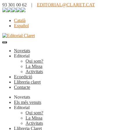
93 301 00 62 |
EDITORIAL@CLARET.CAT
Català
Español
Novetats
Editorial
Qui som?
La Missa
Activitats
Ecoedició
Llibreria claret
Contacte
Novetats
Els més venuts
Editorial
Qui som?
La Missa
Activitats
Llibreria Claret