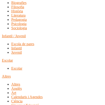
Biografies
Filosofia
Història
Literatura
Pedagogia
Psicologia
Sociologia
Infantil / Juvenil
Escola de pares
Infantil
Juvenil
Escolar
Escolar
Altres
Altres
Anglès
Art
Calendaris i Agendes
Ciència