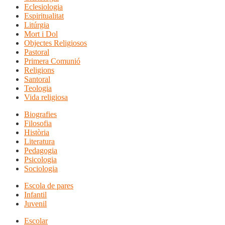
Eclesiologia
Espiritualitat
Litúrgia
Mort i Dol
Objectes Religiosos
Pastoral
Primera Comunió
Religions
Santoral
Teologia
Vida religiosa
Biografies
Filosofia
Història
Literatura
Pedagogia
Psicologia
Sociologia
Escola de pares
Infantil
Juvenil
Escolar