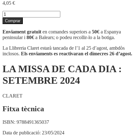
4,05
€
quantitat
de
Comprar
LA
MISSA
Enviament gratuït
en comandes superiors a
50€
a Espanya
DE
peninsular i
80€
a Balears; o podeu recollir-lo a la botiga.
CADA
DIA
La Llibreria Claret estarà tancada de l’1 al 25 d’agost, ambdòs
:
inclosos.
Els enviaments es reactivaran el dimecres 26 d’agost.
SETEMBRE
2024
LA MISSA DE CADA DIA :
SETEMBRE 2024
CLARET
Fitxa tècnica
ISBN:
9788491365037
Data de publicació:
23/05/2024