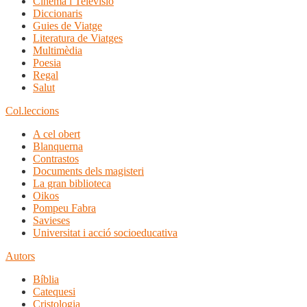
Cinema i Televisió
Diccionaris
Guies de Viatge
Literatura de Viatges
Multimèdia
Poesia
Regal
Salut
Col.leccions
A cel obert
Blanquerna
Contrastos
Documents dels magisteri
La gran biblioteca
Oikos
Pompeu Fabra
Savieses
Universitat i acció socioeducativa
Autors
Bíblia
Catequesi
Cristologia