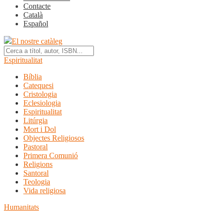
Contacte
Català
Español
El nostre catàleg
Espiritualitat
Bíblia
Catequesi
Cristologia
Eclesiologia
Espiritualitat
Litúrgia
Mort i Dol
Objectes Religiosos
Pastoral
Primera Comunió
Religions
Santoral
Teologia
Vida religiosa
Humanitats