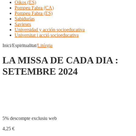
Oikos (ES)
Pompeu Fabra (CA)
Pompeu Fabra (ES)
Sabidurías
Savieses
Universidad y acción socioeducativa
Universitat i acció socioeducativa
Inici/Espiritualitat/
Litúrgia
LA MISSA DE CADA DIA :
SETEMBRE 2024
Compartir
5% descompte exclusiu web
4,25
€