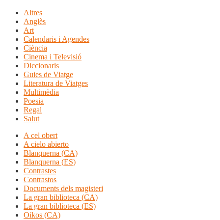
Altres
Anglès
Art
Calendaris i Agendes
Ciència
Cinema i Televisió
Diccionaris
Guies de Viatge
Literatura de Viatges
Multimèdia
Poesia
Regal
Salut
A cel obert
A cielo abierto
Blanquerna (CA)
Blanquerna (ES)
Contrastes
Contrastos
Documents dels magisteri
La gran biblioteca (CA)
La gran biblioteca (ES)
Oikos (CA)