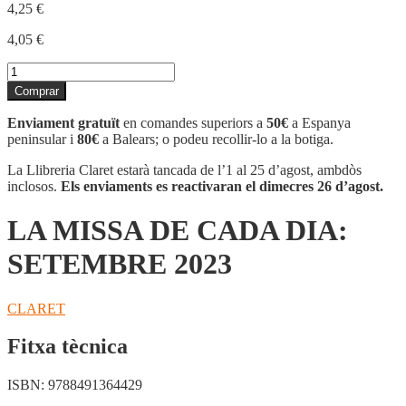
4,25
€
4,05
€
quantitat
de
Comprar
LA
MISSA
Enviament gratuït
en comandes superiors a
50€
a Espanya
DE
peninsular i
80€
a Balears; o podeu recollir-lo a la botiga.
CADA
DIA:
La Llibreria Claret estarà tancada de l’1 al 25 d’agost, ambdòs
SETEMBRE
inclosos.
Els enviaments es reactivaran el dimecres 26 d’agost.
2023
LA MISSA DE CADA DIA:
SETEMBRE 2023
CLARET
Fitxa tècnica
ISBN:
9788491364429