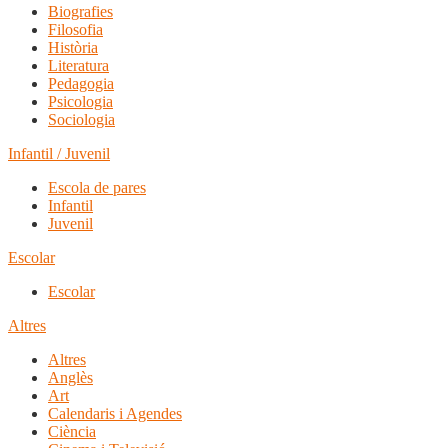
Biografies
Filosofia
Història
Literatura
Pedagogia
Psicologia
Sociologia
Infantil / Juvenil
Escola de pares
Infantil
Juvenil
Escolar
Escolar
Altres
Altres
Anglès
Art
Calendaris i Agendes
Ciència