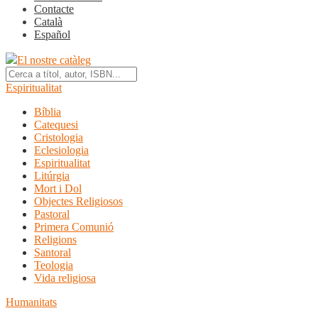
Contacte
Català
Español
El nostre catàleg
Espiritualitat
Bíblia
Catequesi
Cristologia
Eclesiologia
Espiritualitat
Litúrgia
Mort i Dol
Objectes Religiosos
Pastoral
Primera Comunió
Religions
Santoral
Teologia
Vida religiosa
Humanitats