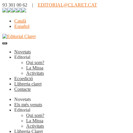
93 301 00 62 |
EDITORIAL@CLARET.CAT
Català
Español
Novetats
Editorial
Qui som?
La Missa
Activitats
Ecoedició
Llibreria claret
Contacte
Novetats
Els més venuts
Editorial
Qui som?
La Missa
Activitats
Llibreria Claret