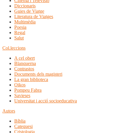
Cinema i Televisió
Diccionaris
Guies de Viatge
Literatura de Viatges
Multimèdia
Poesia
Regal
Salut
Col.leccions
A cel obert
Blanquerna
Contrastos
Documents dels magisteri
La gran biblioteca
Oikos
Pompeu Fabra
Savieses
Universitat i acció socioeducativa
Autors
Bíblia
Catequesi
Cristologia