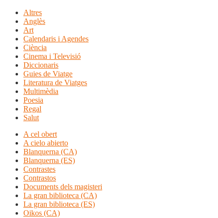
Altres
Anglès
Art
Calendaris i Agendes
Ciència
Cinema i Televisió
Diccionaris
Guies de Viatge
Literatura de Viatges
Multimèdia
Poesia
Regal
Salut
A cel obert
A cielo abierto
Blanquerna (CA)
Blanquerna (ES)
Contrastes
Contrastos
Documents dels magisteri
La gran biblioteca (CA)
La gran biblioteca (ES)
Oikos (CA)