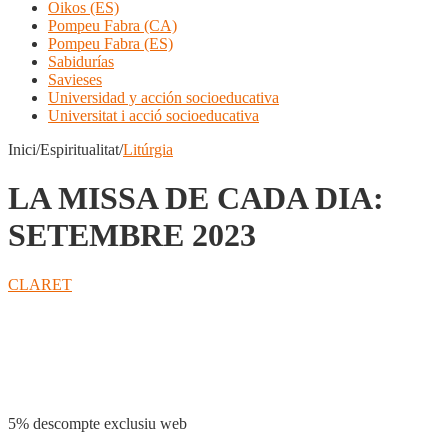
Oikos (ES)
Pompeu Fabra (CA)
Pompeu Fabra (ES)
Sabidurías
Savieses
Universidad y acción socioeducativa
Universitat i acció socioeducativa
Inici/Espiritualitat/
Litúrgia
LA MISSA DE CADA DIA:
SETEMBRE 2023
CLARET
Compartir
5% descompte exclusiu web