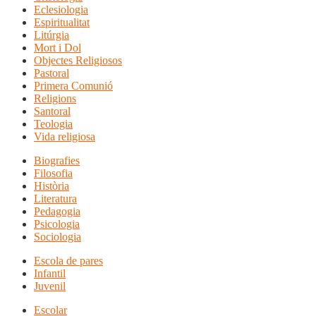
Eclesiologia
Espiritualitat
Litúrgia
Mort i Dol
Objectes Religiosos
Pastoral
Primera Comunió
Religions
Santoral
Teologia
Vida religiosa
Biografies
Filosofia
Història
Literatura
Pedagogia
Psicologia
Sociologia
Escola de pares
Infantil
Juvenil
Escolar