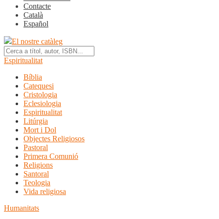
Contacte
Català
Español
El nostre catàleg
Espiritualitat
Bíblia
Catequesi
Cristologia
Eclesiologia
Espiritualitat
Litúrgia
Mort i Dol
Objectes Religiosos
Pastoral
Primera Comunió
Religions
Santoral
Teologia
Vida religiosa
Humanitats