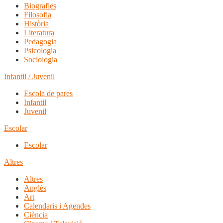
Biografies
Filosofia
Història
Literatura
Pedagogia
Psicologia
Sociologia
Infantil / Juvenil
Escola de pares
Infantil
Juvenil
Escolar
Escolar
Altres
Altres
Anglès
Art
Calendaris i Agendes
Ciència