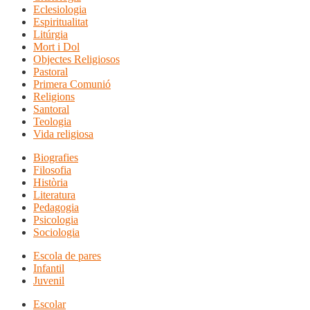
Eclesiologia
Espiritualitat
Litúrgia
Mort i Dol
Objectes Religiosos
Pastoral
Primera Comunió
Religions
Santoral
Teologia
Vida religiosa
Biografies
Filosofia
Història
Literatura
Pedagogia
Psicologia
Sociologia
Escola de pares
Infantil
Juvenil
Escolar