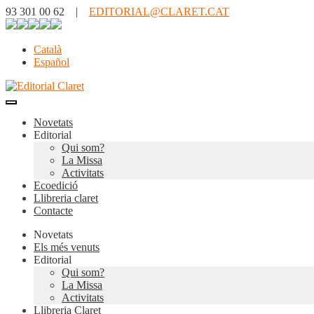
93 301 00 62 |
EDITORIAL@CLARET.CAT
Català
Español
Novetats
Editorial
Qui som?
La Missa
Activitats
Ecoedició
Llibreria claret
Contacte
Novetats
Els més venuts
Editorial
Qui som?
La Missa
Activitats
Llibreria Claret