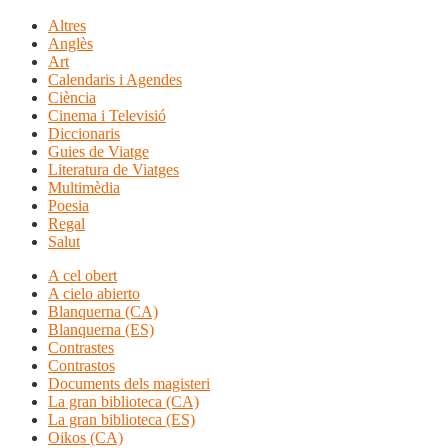
Altres
Anglès
Art
Calendaris i Agendes
Ciència
Cinema i Televisió
Diccionaris
Guies de Viatge
Literatura de Viatges
Multimèdia
Poesia
Regal
Salut
A cel obert
A cielo abierto
Blanquerna (CA)
Blanquerna (ES)
Contrastes
Contrastos
Documents dels magisteri
La gran biblioteca (CA)
La gran biblioteca (ES)
Oikos (CA)