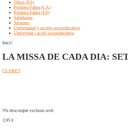
Oikos (ES)
Pompeu Fabra (CA)
Pompeu Fabra (ES)
Sabidurías
Savieses
Universidad y acción socioeducativa
Universitat i acció socioeducativa
Inici//
LA MISSA DE CADA DIA: SE
CLARET
Compartir
5% descompte exclusiu web
3,95
€