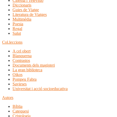
Cinema i Televisió
Diccionaris
Guies de Viatge
Literatura de Viatges
Multimèdia
Poesia
Regal
Salut
Col.leccions
A cel obert
Blanquerna
Contrastos
Documents dels magisteri
La gran biblioteca
Oikos
Pompeu Fabra
Savieses
Universitat i acció socioeducativa
Autors
Bíblia
Catequesi
Cristologia