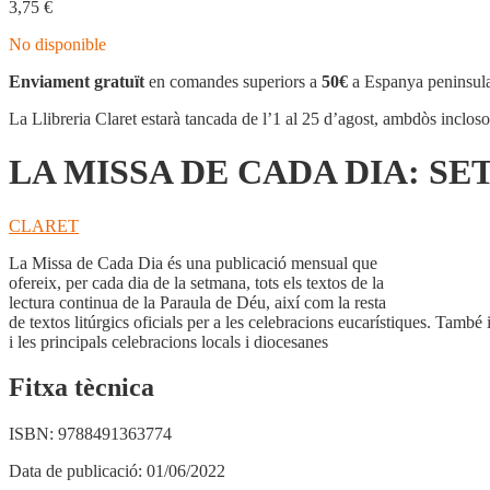
3,75
€
No disponible
Enviament gratuït
en comandes superiors a
50€
a Espanya peninsula
La Llibreria Claret estarà tancada de l’1 al 25 d’agost, ambdòs inclos
LA MISSA DE CADA DIA: SE
CLARET
La Missa de Cada Dia és una publicació mensual que
ofereix, per cada dia de la setmana, tots els textos de la
lectura continua de la Paraula de Déu, així com la resta
de textos litúrgics oficials per a les celebracions eucarístiques. També
i les principals celebracions locals i diocesanes
Fitxa tècnica
ISBN:
9788491363774
Data de publicació:
01/06/2022