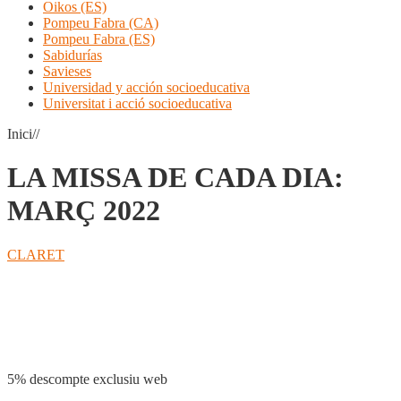
Oikos (ES)
Pompeu Fabra (CA)
Pompeu Fabra (ES)
Sabidurías
Savieses
Universidad y acción socioeducativa
Universitat i acció socioeducativa
Inici//
LA MISSA DE CADA DIA:
MARÇ 2022
CLARET
Compartir
5% descompte exclusiu web