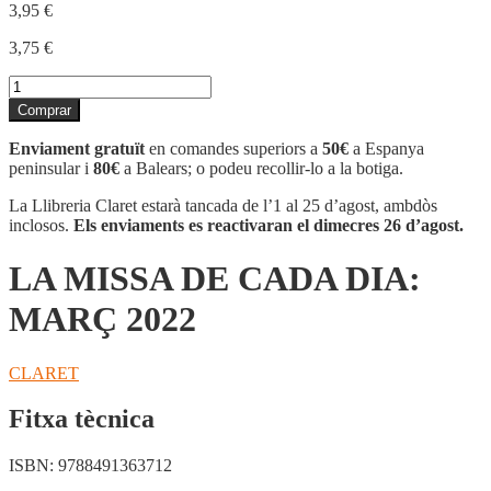
3,95
€
3,75
€
quantitat
de
Comprar
LA
MISSA
Enviament gratuït
en comandes superiors a
50€
a Espanya
DE
peninsular i
80€
a Balears; o podeu recollir-lo a la botiga.
CADA
DIA:
La Llibreria Claret estarà tancada de l’1 al 25 d’agost, ambdòs
MARÇ
inclosos.
Els enviaments es reactivaran el dimecres 26 d’agost.
2022
LA MISSA DE CADA DIA:
MARÇ 2022
CLARET
Fitxa tècnica
ISBN:
9788491363712