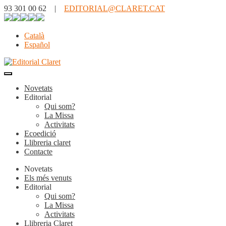
93 301 00 62 |
EDITORIAL@CLARET.CAT
Català
Español
Novetats
Editorial
Qui som?
La Missa
Activitats
Ecoedició
Llibreria claret
Contacte
Novetats
Els més venuts
Editorial
Qui som?
La Missa
Activitats
Llibreria Claret