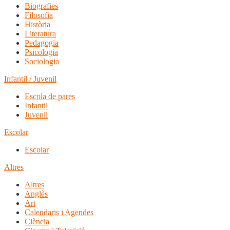
Biografies
Filosofia
Història
Literatura
Pedagogia
Psicologia
Sociologia
Infantil / Juvenil
Escola de pares
Infantil
Juvenil
Escolar
Escolar
Altres
Altres
Anglès
Art
Calendaris i Agendes
Ciència