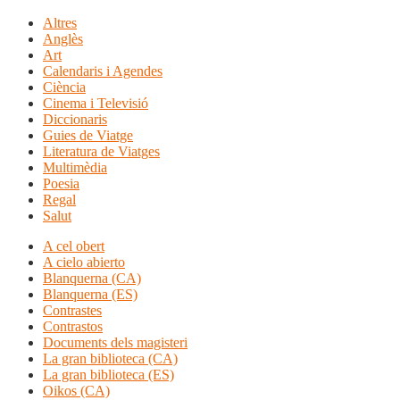
Altres
Anglès
Art
Calendaris i Agendes
Ciència
Cinema i Televisió
Diccionaris
Guies de Viatge
Literatura de Viatges
Multimèdia
Poesia
Regal
Salut
A cel obert
A cielo abierto
Blanquerna (CA)
Blanquerna (ES)
Contrastes
Contrastos
Documents dels magisteri
La gran biblioteca (CA)
La gran biblioteca (ES)
Oikos (CA)