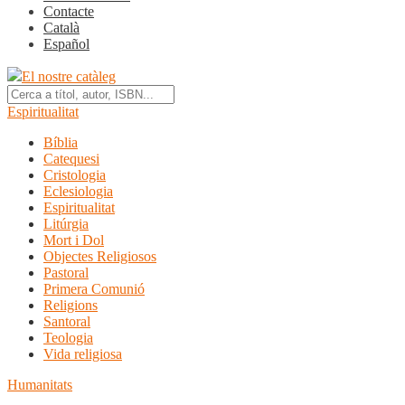
Contacte
Català
Español
El nostre catàleg
Espiritualitat
Bíblia
Catequesi
Cristologia
Eclesiologia
Espiritualitat
Litúrgia
Mort i Dol
Objectes Religiosos
Pastoral
Primera Comunió
Religions
Santoral
Teologia
Vida religiosa
Humanitats