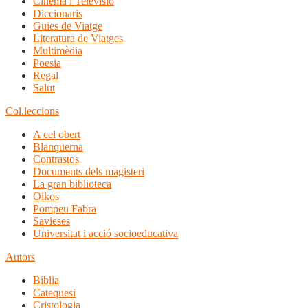
Cinema i Televisió
Diccionaris
Guies de Viatge
Literatura de Viatges
Multimèdia
Poesia
Regal
Salut
Col.leccions
A cel obert
Blanquerna
Contrastos
Documents dels magisteri
La gran biblioteca
Oikos
Pompeu Fabra
Savieses
Universitat i acció socioeducativa
Autors
Bíblia
Catequesi
Cristologia