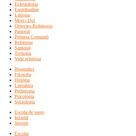
Eclesiologia
Espiritualitat
Litúrgia
Mort i Dol
Objectes Religiosos
Pastoral
Primera Comunió
Religions
Santoral
Teologia
Vida religiosa
Biografies
Filosofia
Història
Literatura
Pedagogia
Psicologia
Sociologia
Escola de pares
Infantil
Juvenil
Escolar