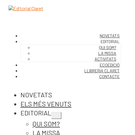
NOVETATS
EDITORIAL
QUI SOM?
LA MISSA
ACTIVITATS
ECOEDICIÓ
LLIBRERIA CLARET
CONTACTE
NOVETATS
ELS MÉS VENUTS
EDITORIAL
Expandeix
QUI SOM?
el
menú
LA MISSA
secundari