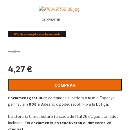
COMPARTIR
5% descompte exclusiu web
4,50
€
4,27
€
COMPRAR
Enviament gratuït
en comandes superiors a
50€
a Espanya
peninsular i
80€
a Balears; o podeu recollir-lo a la botiga.
La Llibreria Claret estarà tancada de l’1 al 25 d’agost, ambdòs
inclosos.
Els enviaments es reactivaran el dimecres 26
d’agost.