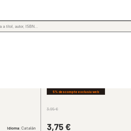
5% descompte exclusiu web
3,95
€
3,75
€
Idioma:
Catalán