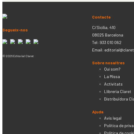
Contacte
C/Sicília, 410
Segueix-nos
08025 Barcelona
Tel: 933 010 062
Email:
editorial@claret
© 2026 Editorial Claret
Sobre nosaltres
Qui som?
La Missa
Activitats
Llibreria Claret
Distribuïdora Cl
Ajuda
Avís legal
Política de priva
Política de cook