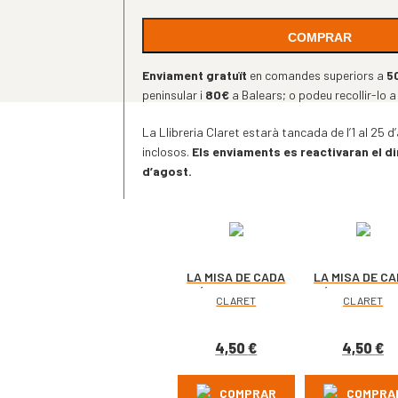
COMPRAR
Enviament gratuït
en comandes superiors a
5
peninsular i
80€
a Balears; o podeu recollir-lo a
La Llibreria Claret estarà tancada de l’1 al 25
inclosos.
Els enviaments es reactivaran el d
d’agost.
LA MISA DE CADA
LA MISA DE C
DÍA. DICIEMBRE
DÍA. NOVIEMB
CLARET
CLARET
2026
2026
4,50
€
4,50
€
COMPRAR
COMPRA