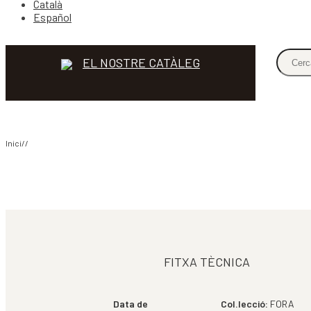
Català
Español
EL NOSTRE CATÀLEG
Inici//
COMPARTIR
FITXA TÈCNICA
Data de
Col.lecció:
FORA