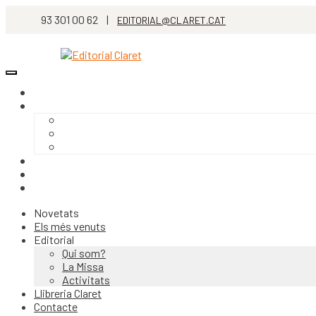
93 301 00 62 |
EDITORIAL@CLARET.CAT
Novetats
Els més venuts
Editorial
Qui som?
La Missa
Activitats
Llibreria Claret
Contacte