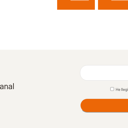
manal
He lleg