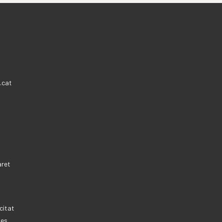
.cat
aret
citat
ies