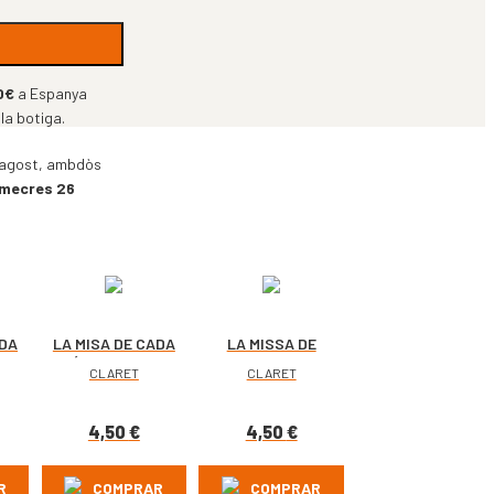
0€
a Espanya
 la botiga.
 d’agost, ambdòs
imecres 26
ADA
LA MISA DE CADA
LA MISSA DE
RE
DÍA. OCTUBRE
CADA DIA.
CLARET
CLARET
2026
OCTUBRE 2026
4,50
€
4,50
€
R
COMPRAR
COMPRAR