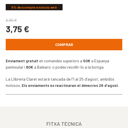
5% descompte exclusiu web
3,95
€
3,75
€
COMPRAR
Enviament gratuït
en comandes superiors a
50€
a Espanya
peninsular i
80€
a Balears; o podeu recollir-lo a la botiga.
La Llibreria Claret estarà tancada de l’1 al 25 d’agost, ambdòs
inclosos.
Els enviaments es reactivaran el dimecres 26 d’agost.
FITXA TÈCNICA