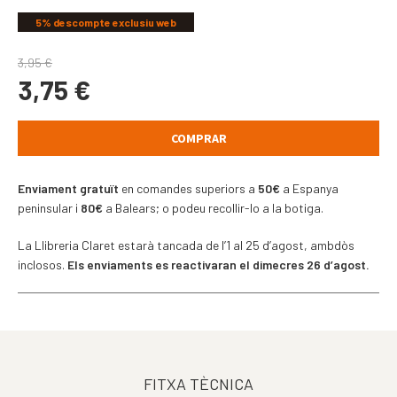
5% descompte exclusiu web
3,95
€
3,75
€
COMPRAR
Enviament gratuït
en comandes superiors a
50€
a Espanya
peninsular i
80€
a Balears; o podeu recollir-lo a la botiga.
La Llibreria Claret estarà tancada de l’1 al 25 d’agost, ambdòs
inclosos.
Els enviaments es reactivaran el dimecres 26 d’agost.
FITXA TÈCNICA