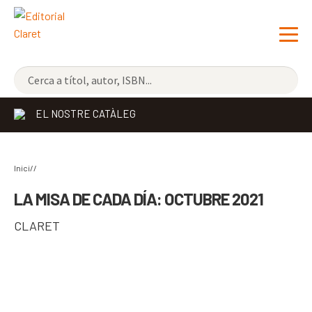
NOVETATS
EL NOSTRE CATÀLEG
ELS MÉS VENUTS
EDITORIAL
Exp
Inici//
el
LLIBRERIA CLARET
LA MISA DE CADA DÍA: OCTUBRE 2021
me
CONTACTE
CLARET
sec
CATALÀ
ESPAÑOL
COMPARTIR