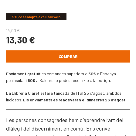
COMPARTIR
5% descompte exclusiu web
14,00
€
13,30
€
COMPRAR
Enviament gratuït
en comandes superiors a
50€
a Espanya
peninsular i
80€
a Balears; o podeu recollir-lo a la botiga.
La Llibreria Claret estarà tancada de l’1 al 25 d’agost, ambdòs
inclosos.
Els enviaments es reactivaran el dimecres 26 d’agost.
Les persones consagrades hem d’aprendre l’art del
diàleg i del discerniment en comú. Ens convé