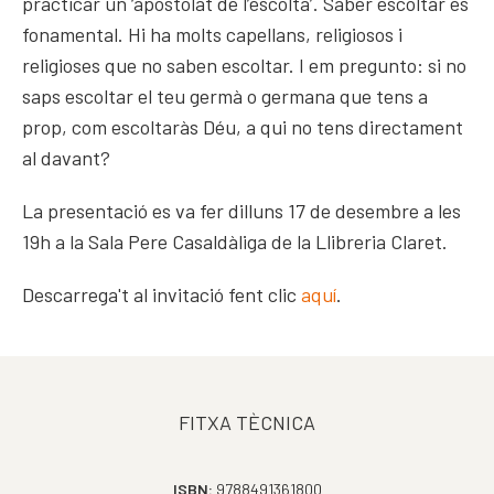
practicar un ‘apostolat de l’escolta’. Saber escoltar és
fonamental. Hi ha molts capellans, religiosos i
religioses que no saben escoltar. I em pregunto: si no
saps escoltar el teu germà o germana que tens a
prop, com escoltaràs Déu, a qui no tens directament
al davant?
La presentació es va fer dilluns 17 de desembre a les
19h a la Sala Pere Casaldàliga de la Llibreria Claret.
Descarrega't al invitació fent clic
aquí
.
FITXA TÈCNICA
ISBN:
9788491361800