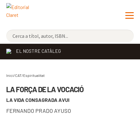
NOVETATS
EL NOSTRE CATÀLEG
ELS MÉS VENUTS
EDITORIAL
Exp
Inici/CAT/
Espiritualitat
el
LLIBRERIA CLARET
LA FORÇA DE LA VOCACIÓ
me
LA VIDA CONSAGRADA AVUI
CONTACTE
sec
FERNANDO PRADO AYUSO
CATALÀ
ESPAÑOL