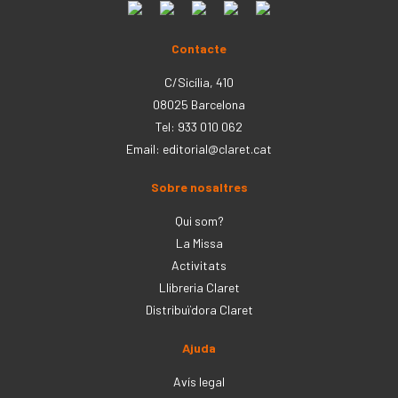
Contacte
C/Sicília, 410
08025 Barcelona
Tel: 933 010 062
Email:
editorial@claret.cat
Sobre nosaltres
Qui som?
La Missa
Activitats
Llibreria Claret
Distribuïdora Claret
Ajuda
Avís legal