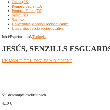
Oikos (ES)
Pompeu Fabra (CA)
Pompeu Fabra (ES)
Sabidurías
Savieses
Universidad y acción socioeducativa
Universitat i acció socioeducativa
Inici/Espiritualidad/
Teología
JESÚS, SENZILLS ESGUARD
UN MONJO DE L´ESGLESIA D´ORIENT
Compartir
5% descompte exclusiu web
4,10
€