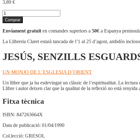
3,89
€
quantitat
de
Comprar
JESÚS,
SENZILLS
Enviament gratuït
en comandes superiors a
50€
a Espanya peninsula
ESGUARDS
VERS
La Llibreria Claret estarà tancada de l’1 al 25 d’agost, ambdòs inclos
EL
SALVADOR
JESÚS, SENZILLS ESGUARD
UN MONJO DE L´ESGLESIA D´ORIENT
Un llibre que ja ha esdevingut un clàssic de l’espiritualitat. La lectu
Llibre i autor deixen clar que la qualitat de la reflexió no està renyida 
Fitxa tècnica
ISBN:
847263664X
Data de publicació:
01/04/1990
Col.lecció:
GRESOL