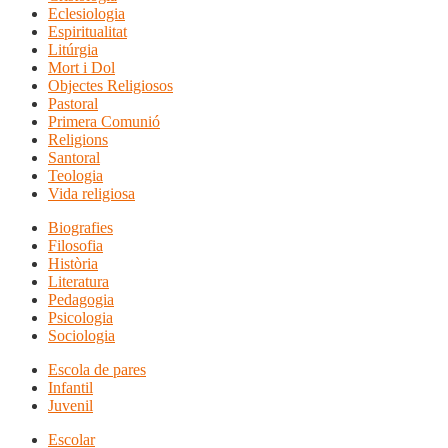
Eclesiologia
Espiritualitat
Litúrgia
Mort i Dol
Objectes Religiosos
Pastoral
Primera Comunió
Religions
Santoral
Teologia
Vida religiosa
Biografies
Filosofia
Història
Literatura
Pedagogia
Psicologia
Sociologia
Escola de pares
Infantil
Juvenil
Escolar