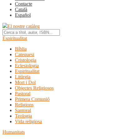
Contacte
Català
Español
El nostre catàleg
Espiritualitat
Bíblia
Catequesi
Cristologia
Eclesiologia
Espiritualitat
Litúrgia
Mort i Dol
Objectes Religiosos
Pastoral
Primera Comunió
Religions
Santoral
Teologia
Vida religiosa
Humanitats