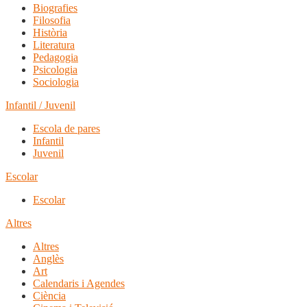
Biografies
Filosofia
Història
Literatura
Pedagogia
Psicologia
Sociologia
Infantil / Juvenil
Escola de pares
Infantil
Juvenil
Escolar
Escolar
Altres
Altres
Anglès
Art
Calendaris i Agendes
Ciència