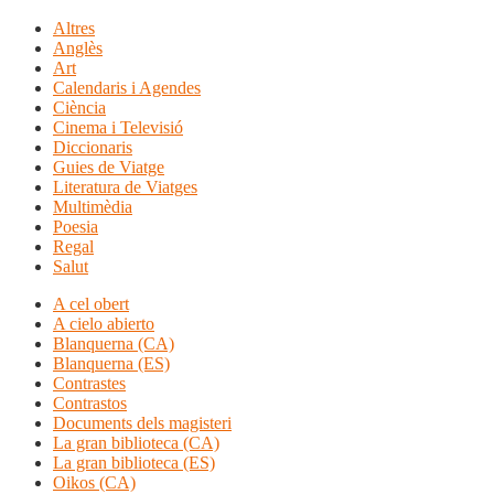
Altres
Anglès
Art
Calendaris i Agendes
Ciència
Cinema i Televisió
Diccionaris
Guies de Viatge
Literatura de Viatges
Multimèdia
Poesia
Regal
Salut
A cel obert
A cielo abierto
Blanquerna (CA)
Blanquerna (ES)
Contrastes
Contrastos
Documents dels magisteri
La gran biblioteca (CA)
La gran biblioteca (ES)
Oikos (CA)