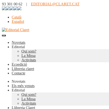
93 301 00 62 |
EDITORIAL@CLARET.CAT
Català
Español
Novetats
Editorial
Qui som?
La Missa
Activitats
Ecoedició
Llibreria claret
Contacte
Novetats
Els més venuts
Editorial
Qui som?
La Missa
Activitats
Llibreria Claret