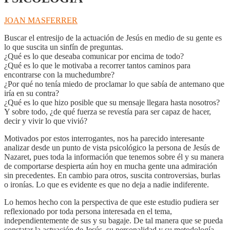
JOAN MASFERRER
Buscar el entresijo de la actuación de Jesús en medio de su gente es
lo que suscita un sinfín de preguntas.
¿Qué es lo que deseaba comunicar por encima de todo?
¿Qué es lo que le motivaba a recorrer tantos caminos para
encontrarse con la muchedumbre?
¿Por qué no tenía miedo de proclamar lo que sabía de antemano que
iría en su contra?
¿Qué es lo que hizo posible que su mensaje llegara hasta nosotros?
Y sobre todo, ¿de qué fuerza se revestía para ser capaz de hacer,
decir y vivir lo que vivió?
Motivados por estos interrogantes, nos ha parecido interesante
analizar desde un punto de vista psicológico la persona de Jesús de
Nazaret, pues toda la información que tenemos sobre él y su manera
de comportarse despierta aún hoy en mucha gente una admiración
sin precedentes. En cambio para otros, suscita controversias, burlas
o ironías. Lo que es evidente es que no deja a nadie indiferente.
Lo hemos hecho con la perspectiva de que este estudio pudiera ser
reflexionado por toda persona interesada en el tema,
independientemente de sus y su bagaje. De tal manera que se pueda
constatar la actuación de Jesús, su personalidad y su metodología,