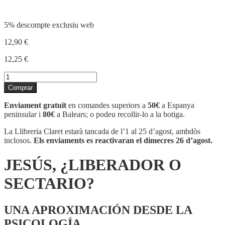
5% descompte exclusiu web
12,90
€
12,25
€
quantitat
de
Comprar
JESÚS,
¿LIBERADOR
Enviament gratuït
en comandes superiors a
50€
a Espanya
O
peninsular i
80€
a Balears; o podeu recollir-lo a la botiga.
SECTARIO?
La Llibreria Claret estarà tancada de l’1 al 25 d’agost, ambdòs
inclosos.
Els enviaments es reactivaran el dimecres 26 d’agost.
JESÚS, ¿LIBERADOR O
SECTARIO?
UNA APROXIMACIÓN DESDE LA
PSICOLOGÍA