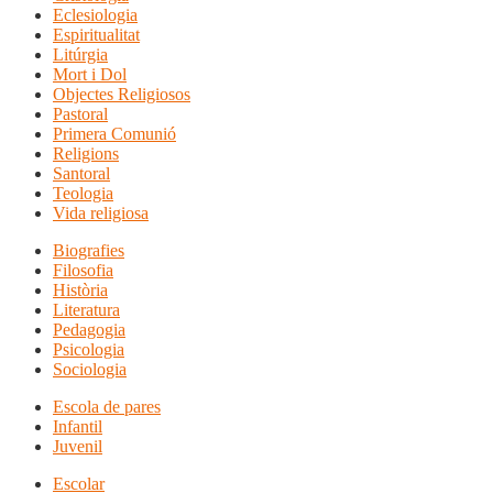
Eclesiologia
Espiritualitat
Litúrgia
Mort i Dol
Objectes Religiosos
Pastoral
Primera Comunió
Religions
Santoral
Teologia
Vida religiosa
Biografies
Filosofia
Història
Literatura
Pedagogia
Psicologia
Sociologia
Escola de pares
Infantil
Juvenil
Escolar