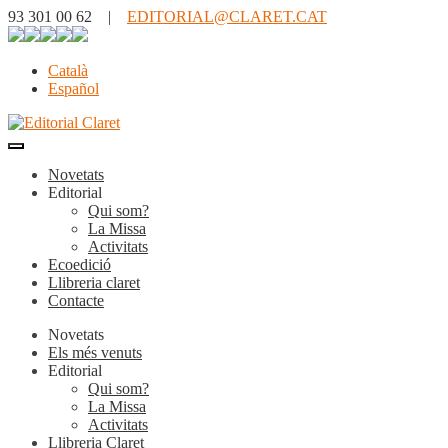
93 301 00 62 |
EDITORIAL@CLARET.CAT
Català
Español
Novetats
Editorial
Qui som?
La Missa
Activitats
Ecoedició
Llibreria claret
Contacte
Novetats
Els més venuts
Editorial
Qui som?
La Missa
Activitats
Llibreria Claret