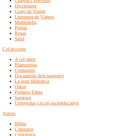
Cinema i Televisió
Diccionaris
Guies de Viatge
Literatura de Viatges
Multimèdia
Poesia
Regal
Salut
Col.leccions
A cel obert
Blanquerna
Contrastos
Documents dels magisteri
La gran biblioteca
Oikos
Pompeu Fabra
Savieses
Universitat i acció socioeducativa
Autors
Bíblia
Catequesi
Cristologia