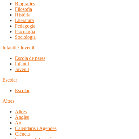
Biografies
Filosofia
Història
Literatura
Pedagogia
Psicologia
Sociologia
Infantil / Juvenil
Escola de pares
Infantil
Juvenil
Escolar
Escolar
Altres
Altres
Anglès
Art
Calendaris i Agendes
Ciència