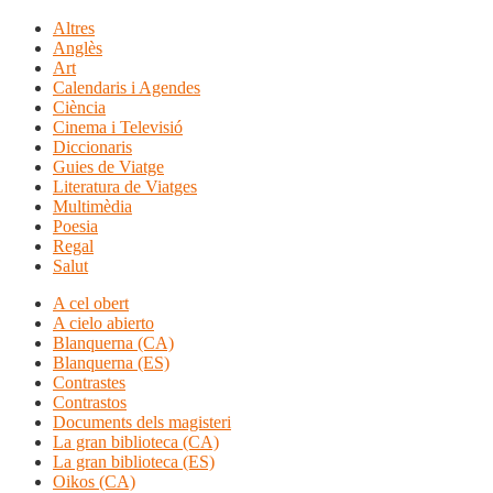
Altres
Anglès
Art
Calendaris i Agendes
Ciència
Cinema i Televisió
Diccionaris
Guies de Viatge
Literatura de Viatges
Multimèdia
Poesia
Regal
Salut
A cel obert
A cielo abierto
Blanquerna (CA)
Blanquerna (ES)
Contrastes
Contrastos
Documents dels magisteri
La gran biblioteca (CA)
La gran biblioteca (ES)
Oikos (CA)