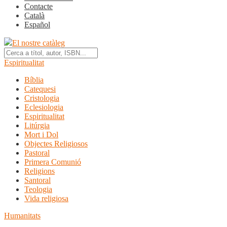
Contacte
Català
Español
El nostre catàleg
Espiritualitat
Bíblia
Catequesi
Cristologia
Eclesiologia
Espiritualitat
Litúrgia
Mort i Dol
Objectes Religiosos
Pastoral
Primera Comunió
Religions
Santoral
Teologia
Vida religiosa
Humanitats