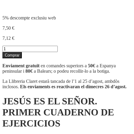
5% descompte exclusiu web
7,50
€
7,12
€
quantitat
de
Comprar
JESÚS
ES
Enviament gratuït
en comandes superiors a
50€
a Espanya
EL
peninsular i
80€
a Balears; o podeu recollir-lo a la botiga.
SEÑOR.
PRIMER
La Llibreria Claret estarà tancada de l’1 al 25 d’agost, ambdòs
CUADERNO
inclosos.
Els enviaments es reactivaran el dimecres 26 d’agost.
DE
EJERCICIOS
JESÚS ES EL SEÑOR.
PRIMER CUADERNO DE
EJERCICIOS