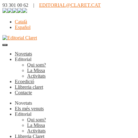
93 301 00 62 |
EDITORIAL@CLARET.CAT
Català
Español
Novetats
Editorial
Qui som?
La Missa
Activitats
Ecoedició
Llibreria claret
Contacte
Novetats
Els més venuts
Editorial
Qui som?
La Missa
Activitats
Llibreria Claret