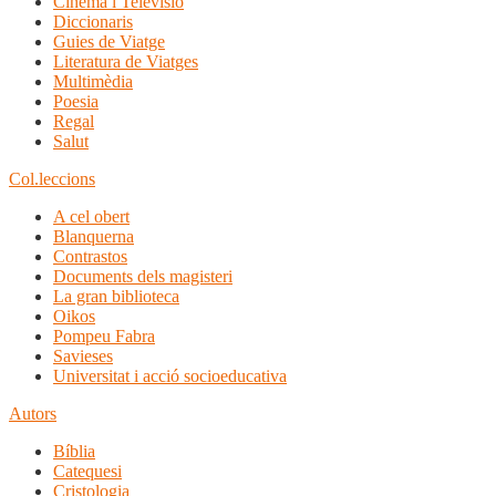
Cinema i Televisió
Diccionaris
Guies de Viatge
Literatura de Viatges
Multimèdia
Poesia
Regal
Salut
Col.leccions
A cel obert
Blanquerna
Contrastos
Documents dels magisteri
La gran biblioteca
Oikos
Pompeu Fabra
Savieses
Universitat i acció socioeducativa
Autors
Bíblia
Catequesi
Cristologia