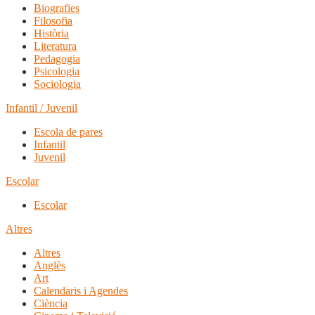
Biografies
Filosofia
Història
Literatura
Pedagogia
Psicologia
Sociologia
Infantil / Juvenil
Escola de pares
Infantil
Juvenil
Escolar
Escolar
Altres
Altres
Anglès
Art
Calendaris i Agendes
Ciència