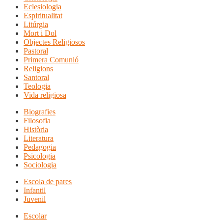
Eclesiologia
Espiritualitat
Litúrgia
Mort i Dol
Objectes Religiosos
Pastoral
Primera Comunió
Religions
Santoral
Teologia
Vida religiosa
Biografies
Filosofia
Història
Literatura
Pedagogia
Psicologia
Sociologia
Escola de pares
Infantil
Juvenil
Escolar