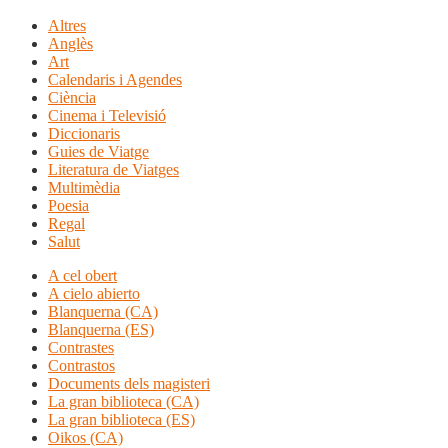
Altres
Anglès
Art
Calendaris i Agendes
Ciència
Cinema i Televisió
Diccionaris
Guies de Viatge
Literatura de Viatges
Multimèdia
Poesia
Regal
Salut
A cel obert
A cielo abierto
Blanquerna (CA)
Blanquerna (ES)
Contrastes
Contrastos
Documents dels magisteri
La gran biblioteca (CA)
La gran biblioteca (ES)
Oikos (CA)