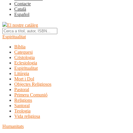
Contacte
Català
Español
El nostre catàleg
Espiritualitat
Bíblia
Catequesi
Cristologia
Eclesiologia
Espiritualitat
Litúrgia
Mort i Dol
Objectes Religiosos
Pastoral
Primera Comunió
Religions
Santoral
Teologia
Vida religiosa
Humanitats