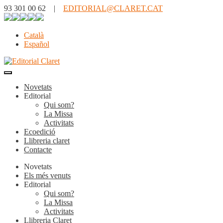
93 301 00 62 |
EDITORIAL@CLARET.CAT
Català
Español
Novetats
Editorial
Qui som?
La Missa
Activitats
Ecoedició
Llibreria claret
Contacte
Novetats
Els més venuts
Editorial
Qui som?
La Missa
Activitats
Llibreria Claret