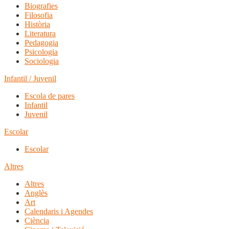
Biografies
Filosofia
Història
Literatura
Pedagogia
Psicologia
Sociologia
Infantil / Juvenil
Escola de pares
Infantil
Juvenil
Escolar
Escolar
Altres
Altres
Anglès
Art
Calendaris i Agendes
Ciència