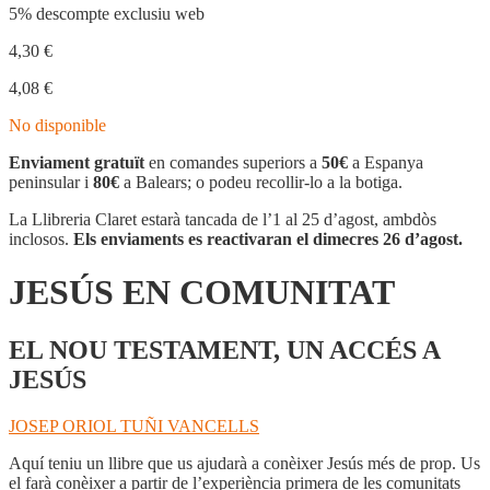
5% descompte exclusiu web
4,30
€
4,08
€
No disponible
Enviament gratuït
en comandes superiors a
50€
a Espanya
peninsular i
80€
a Balears; o podeu recollir-lo a la botiga.
La Llibreria Claret estarà tancada de l’1 al 25 d’agost, ambdòs
inclosos.
Els enviaments es reactivaran el dimecres 26 d’agost.
JESÚS EN COMUNITAT
EL NOU TESTAMENT, UN ACCÉS A
JESÚS
JOSEP ORIOL TUÑI VANCELLS
Aquí teniu un llibre que us ajudarà a conèixer Jesús més de prop. Us
el farà conèixer a partir de l’experiència primera de les comunitats