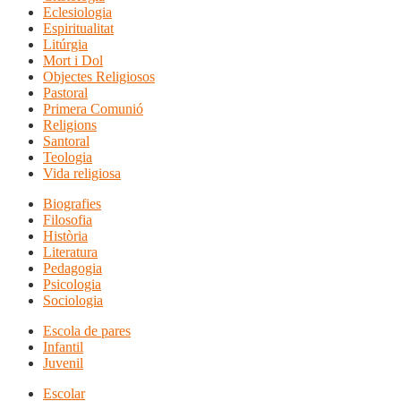
Eclesiologia
Espiritualitat
Litúrgia
Mort i Dol
Objectes Religiosos
Pastoral
Primera Comunió
Religions
Santoral
Teologia
Vida religiosa
Biografies
Filosofia
Història
Literatura
Pedagogia
Psicologia
Sociologia
Escola de pares
Infantil
Juvenil
Escolar