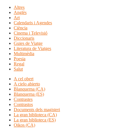
Altres
Anglès
Art
Calendaris i Agendes
Ciència
Cinema i Televisió
Diccionaris
Guies de Viatge
Literatura de Viatges
Multimèdia
Poesia
Regal
Salut
A cel obert
A cielo abierto
Blanquerna (CA)
Blanquerna (ES)
Contrastes
Contrastos
Documents dels magisteri
La gran biblioteca (CA)
La gran biblioteca (ES)
Oikos (CA)