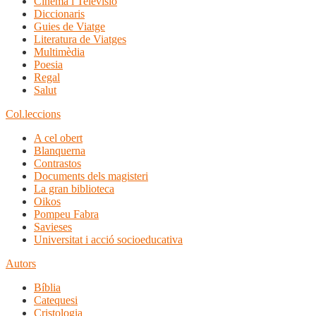
Cinema i Televisió
Diccionaris
Guies de Viatge
Literatura de Viatges
Multimèdia
Poesia
Regal
Salut
Col.leccions
A cel obert
Blanquerna
Contrastos
Documents dels magisteri
La gran biblioteca
Oikos
Pompeu Fabra
Savieses
Universitat i acció socioeducativa
Autors
Bíblia
Catequesi
Cristologia