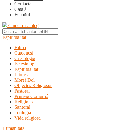
Contacte
Català
Español
El nostre catàleg
Espiritualitat
Bíblia
Catequesi
Cristologia
Eclesiologia
Espiritualitat
Litúrgia
Mort i Dol
Objectes Religiosos
Pastoral
Primera Comunió
Religions
Santoral
Teologia
Vida religiosa
Humanitats