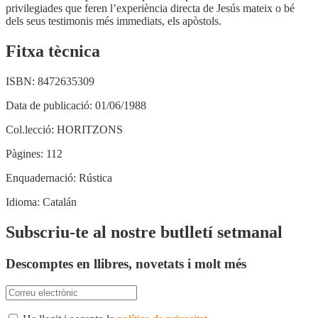
privilegiades que feren l’experiència directa de Jesús mateix o bé
dels seus testimonis més immediats, els apòstols.
Fitxa tècnica
ISBN:
8472635309
Data de publicació:
01/06/1988
Col.lecció:
HORITZONS
Pàgines:
112
Enquadernació:
Rústica
Idioma:
Catalán
Subscriu-te al nostre butlletí setmanal
Descomptes en llibres, novetats i molt més