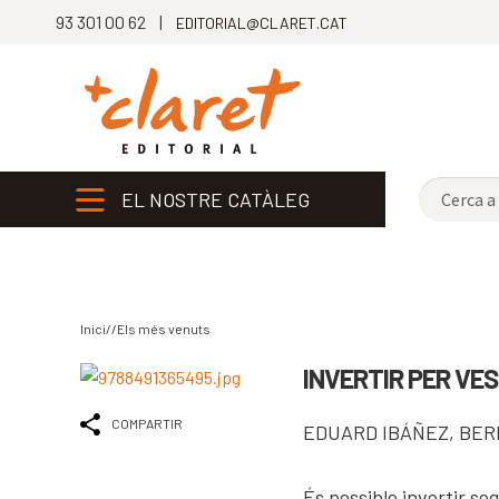
93 301 00 62 |
EDITORIAL@CLARET.CAT
EL NOSTRE CATÀLEG
Inici//
Els més venuts
INVERTIR PER VE
COMPARTIR
EDUARD IBÁÑEZ
,
BER
És possible invertir seg