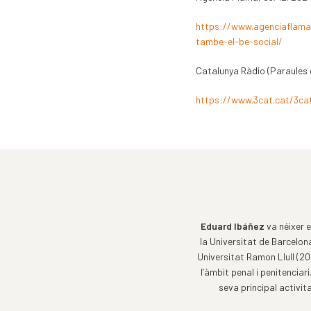
https://www.agenciaflama.
tambe-el-be-social/
Catalunya Ràdio (Paraules 
https://www.3cat.cat/3ca
Eduard Ibáñez
va néixer e
la Universitat de Barcelona
Universitat Ramon Llull (2
l’àmbit penal i penitenciar
seva principal activit