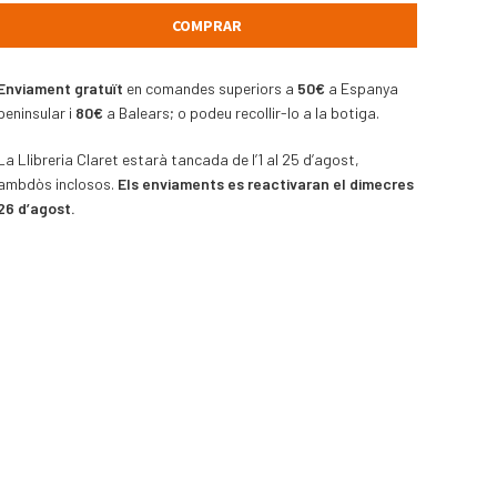
COMPRAR
Enviament gratuït
en comandes superiors a
50€
a Espanya
peninsular i
80€
a Balears; o podeu recollir-lo a la botiga.
La Llibreria Claret estarà tancada de l’1 al 25 d’agost,
ambdòs inclosos.
Els enviaments es reactivaran el dimecres
26 d’agost.