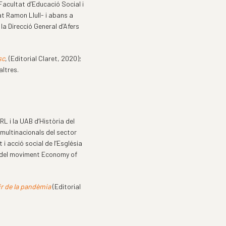
Facultat d’Educació Social i
at Ramon Llull- i abans a
la Direcció General d’Afers
sc
, (Editorial Claret, 2020);
altres.
RL i la UAB d’Història del
multinacionals del sector
 acció social de l’Església
or del moviment Economy of
ir de la pandèmia
(Editorial