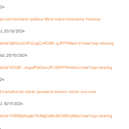
024
io.cat/ca/claret-publica-llibre-sobre-inversions-finances
à), 20/10/2024
/file/d/1pN1om2UPoZapCxRC8ID-qJPf7tNlwrLV/view?usp=sharing
llà), 20/10/2024
/file/d/1d7n9F_JvgudPpEIevoXFJ3dYPYhnhb5c/view?usp=sharing
024
at/ca/editorial-claret-presenta-invertir-vestir-nou-mon
à), 10/11/2024
/file/d/1VXRfjDp6qqbl7i4WqEiqNc2bCWDUyhBa/view?usp=sharing
4