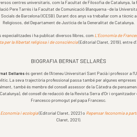
ersos centres universitaris, com la Facultat de Filosofia de Catalunya, la 
dació Pere Tarrés i la Facultat de Comunicació Blanquerna -de la Universit
is Socials de Barcelona (ICESB). Durant dos anys va treballar com a tècnic a 
Religiosos, del Departament de Justícia de la Generalitat de Catalunya.
s especialitzades i ha publicat diversos llibres, com
L’Economia de France
ita per la llibertat religiosa i de consciència
(Editorial Claret, 2019), entre d’
BIOGRAFIA BERNAT SELLARÈS
nat Sellarès
és gerent de l’Ateneu Universitari Sant Pacià i professor a l’U
ític. La seva trajectòria professional passa també per algunes empreses 
ualment, també és membre del consell assessor de la Càtedra de pensament i
Catalunya), del consell de redacció de la Revista Serra d’Or i organitzad
Francesco promogut pel papa Francesc.
Economia i ecologia
(Editorial Claret, 2022) o
Repensar l’economia a part
Claret, 2021).