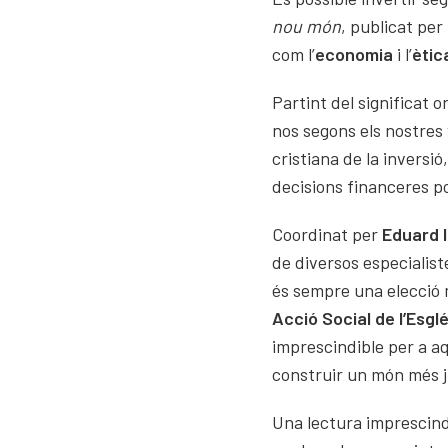
nou món
, publicat per
com l’
economia
i l’
ètic
Partint del significat or
nos segons els nostres 
cristiana de la inversi
decisions financeres p
Coordinat per
Eduard 
de diversos especialis
és sempre una elecció 
Acció Social de l’Esgl
imprescindible per a aq
construir un món més ju
Una lectura imprescindi