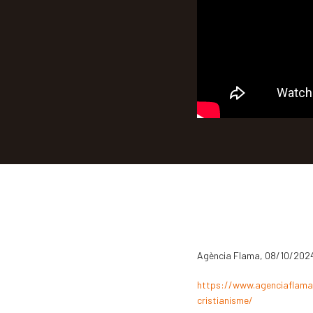
Agència Flama, 08/10/202
https://www.agenciaflama.
cristianisme/