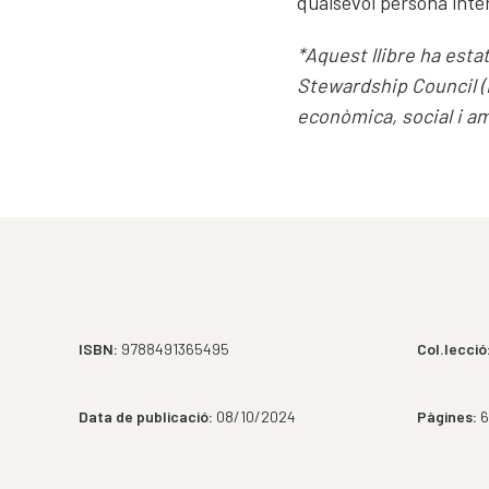
qualsevol persona inter
*Aquest llibre ha est
Stewardship Council (
econòmica, social i am
ISBN:
9788491365495
Col.lecció
Data de publicació:
08/10/2024
Pàgines:
6