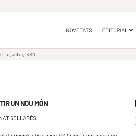
NOVETATS
EDITORIAL
STIR UN NOU MÓN
NAT SELLARÈS
uint principis ètics i morals?
Invertir per vestir un