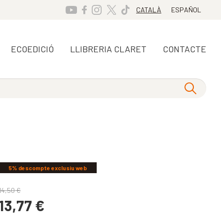
CATALÀ
ESPAÑOL
ECOEDICIÓ
LLIBRERIA CLARET
CONTACTE
5% descompte exclusiu web
14,50
€
13,77
€