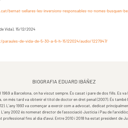
cat/bernat-sellares-les-inversions-responsables-no-nomes-busquen-be
de Vida), 15/12/2024
t/paraules-de-vida-de-5-30-a-6-h-15122024/audio/1227947/
BIOGRAFIA EDUARD IBÁÑEZ
l 1969 a Barcelona, on ha viscut sempre. És casat i pare de dos fills. Es va l
, on més tard va obtenir el títol de doctor en dret penal (2007). És també ll
012). L’any 1993 va començar a exercir com a advocat, dedicat principalme
i. L’any 2002 és nomenat director de l’associació Justícia i Pau de l’arxidiò
at professional fins al dia d’avui. Entre 2010 i 2018 ha estat president de Ju