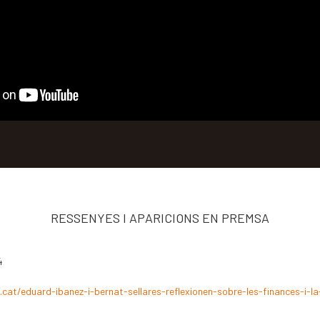
RESSENYES I APARICIONS EN PREMSA
4
cat/eduard-ibanez-i-bernat-sellares-reflexionen-sobre-les-finances-i-l