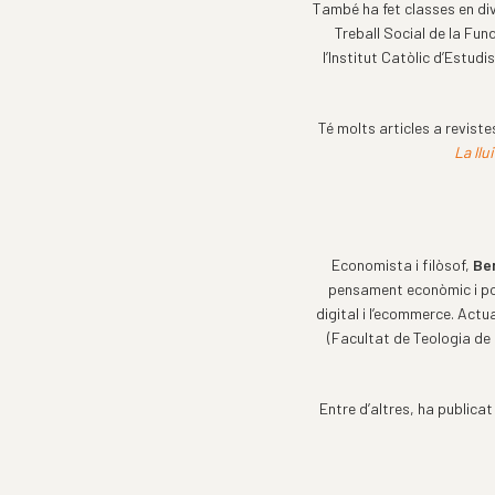
També ha fet classes en div
Treball Social de la Fun
l’Institut Catòlic d’Estud
Té molts articles a reviste
La llu
Economista i filòsof,
Ber
pensament econòmic i pol
digital i l’ecommerce. Act
(Facultat de Teologia de 
Entre d’altres, ha publicat