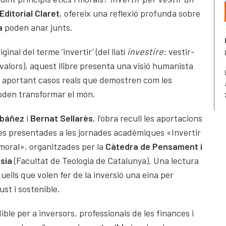
Editorial Claret
, ofereix una reflexió profunda sobre
a
poden anar junts.
iginal del terme ‘invertir’ (del llatí
investire
: vestir-
valors), aquest llibre presenta una visió humanista
ó, aportant casos reals que demostren com les
oden transformar el món.
Ibáñez
i
Bernat Sellarès
, l’obra recull les aportacions
tes presentades a les jornades acadèmiques «Invertir
moral», organitzades per la
Càtedra de Pensament i
ésia
(Facultat de Teologia de Catalunya). Una lectura
uells que volen fer de la inversió una eina per
st i sostenible.
ble per a inversors, professionals de les finances i