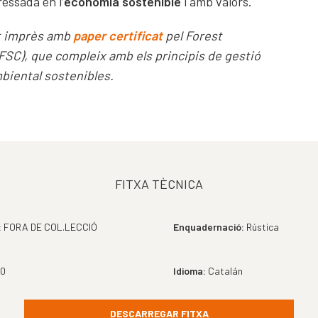
essada en l’
economia sostenible
i amb valors.
at imprès amb
paper certificat
pel Forest
FSC), que compleix amb els principis de gestió
biental sostenibles.
FITXA TÈCNICA
:
FORA DE COL.LECCIÓ
Enquadernació:
Rústica
0
Idioma:
Catalán
DESCARREGAR FITXA