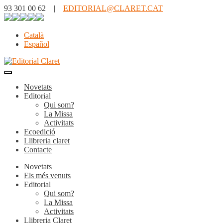
93 301 00 62 |
EDITORIAL@CLARET.CAT
Català
Español
Novetats
Editorial
Qui som?
La Missa
Activitats
Ecoedició
Llibreria claret
Contacte
Novetats
Els més venuts
Editorial
Qui som?
La Missa
Activitats
Llibreria Claret