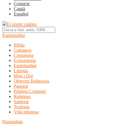
Contacte
Català
Español
El nostre catàleg
Espiritualitat
Bíblia
Catequesi
Cristologia
Eclesiologia
Espiritualitat
Litúrgia
Mort i Dol
Objectes Religiosos
Pastoral
Primera Comunió
Religions
Santoral
Teologia
Vida religiosa
Humanitats