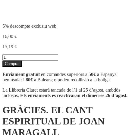
Compartir
5% descompte exclusiu web
16,00
€
15,19
€
quantitat
de
Comprar
GRÀCIES.
EL
Enviament gratuït
en comandes superiors a
50€
a Espanya
CANT
peninsular i
80€
a Balears; o podeu recollir-lo a la botiga.
ESPIRITUAL
DE
La Llibreria Claret estarà tancada de l’1 al 25 d’agost, ambdòs
JOAN
inclosos.
Els enviaments es reactivaran el dimecres 26 d’agost.
MARAGALL
GRÀCIES. EL CANT
ESPIRITUAL DE JOAN
MARAGALL