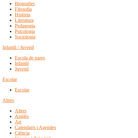
Biografies
Filosofia
Història
Literatura
Pedagogia
Psicologia
Sociologia
Infantil / Juvenil
Escola de pares
Infantil
Juvenil
Escolar
Escolar
Altres
Altres
Anglès
Art
Calendaris i Agendes
Ciència