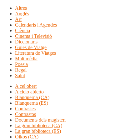
Altres
Anglès
Art
Calendaris i Agendes
Ciència
Cinema i Televisió
Diccionaris
Guies de Viatge
Literatura de Viatges
Multimèdia
Poesia
Regal
Salut
A cel obert
A cielo abierto
Blanquerna (CA)
Blanquerna (ES)
Contrastes
Contrastos
Documents dels magisteri
La gran biblioteca (CA)
La gran biblioteca (ES)
Oikos (CA)