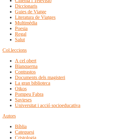
Cinema i Televisió
Diccionaris
Guies de Viatge
Literatura de Viatges
Multimèdia
Poesia
Regal
Salut
Col.leccions
A cel obert
Blanquerna
Contrastos
Documents dels magisteri
La gran biblioteca
Oikos
Pompeu Fabra
Savieses
Universitat i acció socioeducativa
Autors
Bíblia
Catequesi
Cristologia