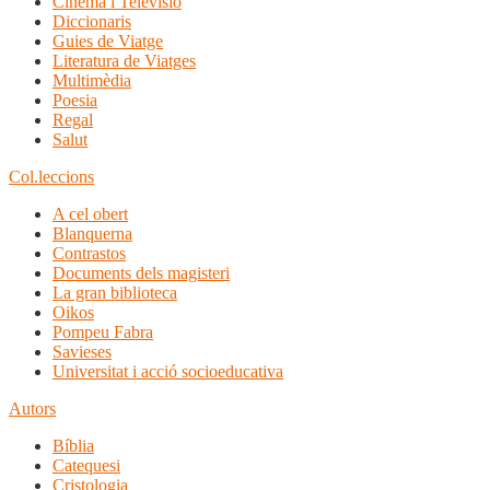
Cinema i Televisió
Diccionaris
Guies de Viatge
Literatura de Viatges
Multimèdia
Poesia
Regal
Salut
Col.leccions
A cel obert
Blanquerna
Contrastos
Documents dels magisteri
La gran biblioteca
Oikos
Pompeu Fabra
Savieses
Universitat i acció socioeducativa
Autors
Bíblia
Catequesi
Cristologia