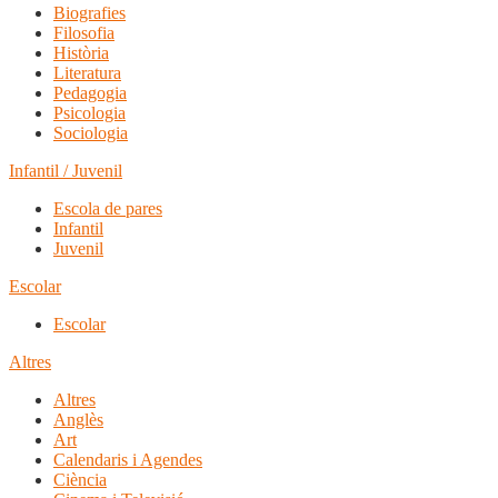
Biografies
Filosofia
Història
Literatura
Pedagogia
Psicologia
Sociologia
Infantil / Juvenil
Escola de pares
Infantil
Juvenil
Escolar
Escolar
Altres
Altres
Anglès
Art
Calendaris i Agendes
Ciència