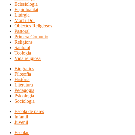
Eclesiologia
Espiritualitat
Litúrgia
Mort i Dol
Objectes Religiosos
Pastoral
Primera Comunió
Religions
Santoral
Teologia
Vida religiosa
Biografies
Filosofia
Història
Literatura
Pedagogia
Psicologia
Sociologia
Escola de pares
Infantil
Juvenil
Escolar