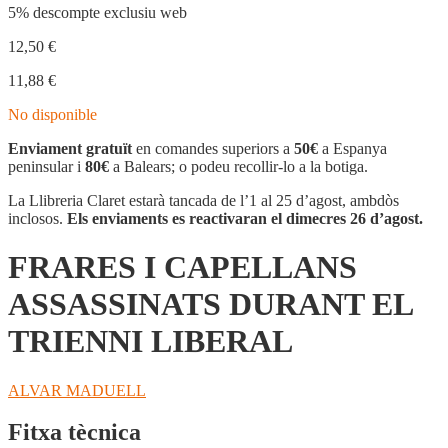
5% descompte exclusiu web
12,50
€
11,88
€
No disponible
Enviament gratuït
en comandes superiors a
50€
a Espanya
peninsular i
80€
a Balears; o podeu recollir-lo a la botiga.
La Llibreria Claret estarà tancada de l’1 al 25 d’agost, ambdòs
inclosos.
Els enviaments es reactivaran el dimecres 26 d’agost.
FRARES I CAPELLANS
ASSASSINATS DURANT EL
TRIENNI LIBERAL
ALVAR MADUELL
Fitxa tècnica