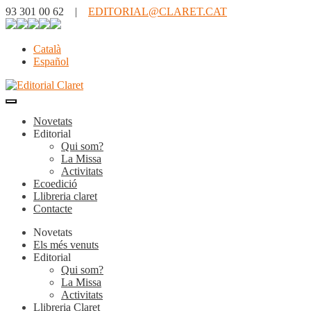
93 301 00 62 |
EDITORIAL@CLARET.CAT
Català
Español
Novetats
Editorial
Qui som?
La Missa
Activitats
Ecoedició
Llibreria claret
Contacte
Novetats
Els més venuts
Editorial
Qui som?
La Missa
Activitats
Llibreria Claret