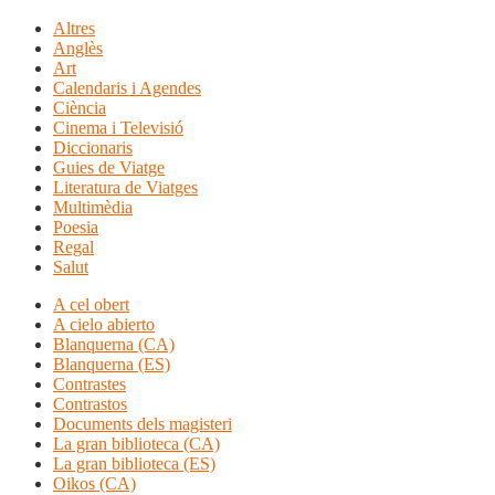
Altres
Anglès
Art
Calendaris i Agendes
Ciència
Cinema i Televisió
Diccionaris
Guies de Viatge
Literatura de Viatges
Multimèdia
Poesia
Regal
Salut
A cel obert
A cielo abierto
Blanquerna (CA)
Blanquerna (ES)
Contrastes
Contrastos
Documents dels magisteri
La gran biblioteca (CA)
La gran biblioteca (ES)
Oikos (CA)