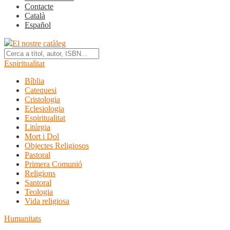
Contacte
Català
Español
El nostre catàleg
Espiritualitat
Bíblia
Catequesi
Cristologia
Eclesiologia
Espiritualitat
Litúrgia
Mort i Dol
Objectes Religiosos
Pastoral
Primera Comunió
Religions
Santoral
Teologia
Vida religiosa
Humanitats