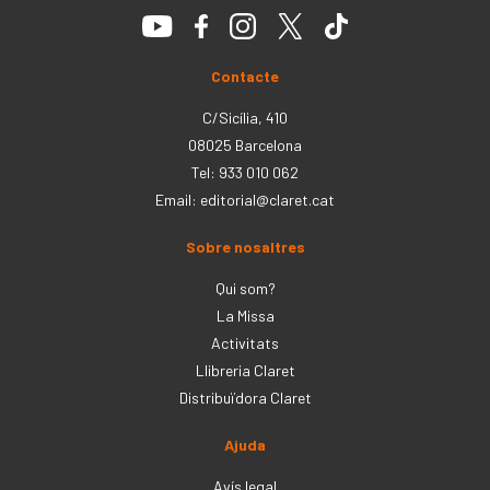
Contacte
C/Sicília, 410
08025 Barcelona
Tel: 933 010 062
Email:
editorial@claret.cat
Sobre nosaltres
Qui som?
La Missa
Activitats
Llibreria Claret
Distribuïdora Claret
Ajuda
Avís legal