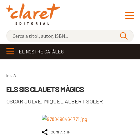
NOVETATS
EL NOSTRE CATÀLEG
ELS MÉS VENUTS
EDITORIAL
Exp
Inici//
el
LLIBRERIA CLARET
ELS SIS CLAUETS MÀGICS
me
CONTACTE
OSCAR JULVE
,
MIQUEL ALBERT SOLER
sec
CATALÀ
ESPAÑOL
COMPARTIR