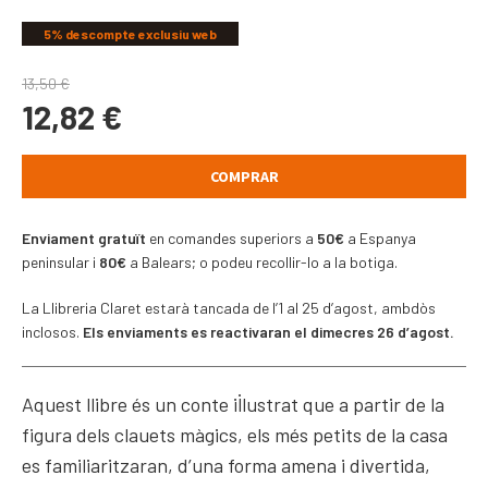
5% descompte exclusiu web
13,50
€
12,82
€
COMPRAR
Enviament gratuït
en comandes superiors a
50€
a Espanya
peninsular i
80€
a Balears; o podeu recollir-lo a la botiga.
La Llibreria Claret estarà tancada de l’1 al 25 d’agost, ambdòs
inclosos.
Els enviaments es reactivaran el dimecres 26 d’agost.
Aquest llibre és un conte il·lustrat que a partir de la
figura dels clauets màgics, els més petits de la casa
es familiaritzaran, d’una forma amena i divertida,