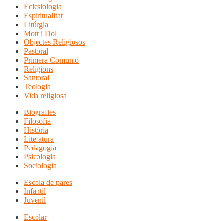
Eclesiologia
Espiritualitat
Litúrgia
Mort i Dol
Objectes Religiosos
Pastoral
Primera Comunió
Religions
Santoral
Teologia
Vida religiosa
Biografies
Filosofia
Història
Literatura
Pedagogia
Psicologia
Sociologia
Escola de pares
Infantil
Juvenil
Escolar