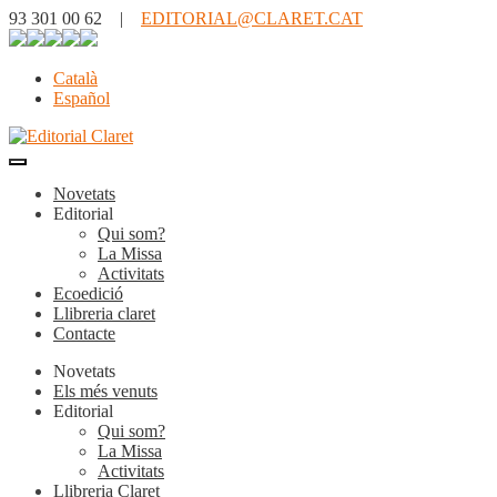
93 301 00 62 |
EDITORIAL@CLARET.CAT
Català
Español
Novetats
Editorial
Qui som?
La Missa
Activitats
Ecoedició
Llibreria claret
Contacte
Novetats
Els més venuts
Editorial
Qui som?
La Missa
Activitats
Llibreria Claret