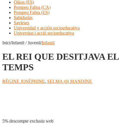
Oikos (ES)
Pompeu Fabra (CA)
Pompeu Fabra (ES)
Sabidurías
Savieses
Universidad y acción socioeducativa
Universitat i acció socioeducativa
Inici/Infantil / Juvenil/
Infantil
EL REI QUE DESITJAVA EL
TEMPS
RÉGINE JOSÉPHINE
,
SELMA (il) MANDINE
Compartir
5% descompte exclusiu web