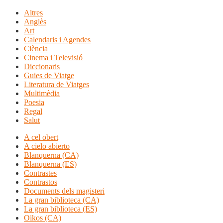
Altres
Anglès
Art
Calendaris i Agendes
Ciència
Cinema i Televisió
Diccionaris
Guies de Viatge
Literatura de Viatges
Multimèdia
Poesia
Regal
Salut
A cel obert
A cielo abierto
Blanquerna (CA)
Blanquerna (ES)
Contrastes
Contrastos
Documents dels magisteri
La gran biblioteca (CA)
La gran biblioteca (ES)
Oikos (CA)