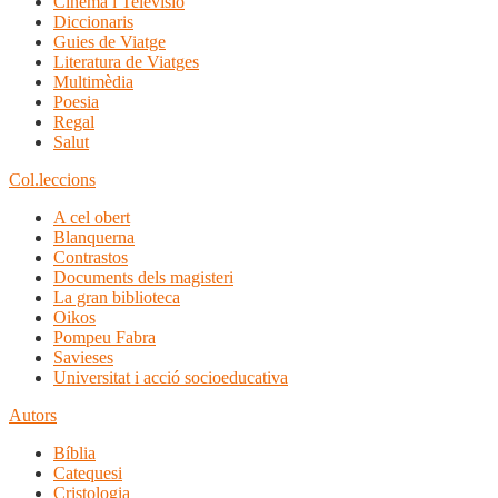
Cinema i Televisió
Diccionaris
Guies de Viatge
Literatura de Viatges
Multimèdia
Poesia
Regal
Salut
Col.leccions
A cel obert
Blanquerna
Contrastos
Documents dels magisteri
La gran biblioteca
Oikos
Pompeu Fabra
Savieses
Universitat i acció socioeducativa
Autors
Bíblia
Catequesi
Cristologia