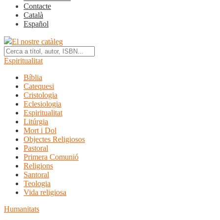
Contacte
Català
Español
El nostre catàleg
Espiritualitat
Bíblia
Catequesi
Cristologia
Eclesiologia
Espiritualitat
Litúrgia
Mort i Dol
Objectes Religiosos
Pastoral
Primera Comunió
Religions
Santoral
Teologia
Vida religiosa
Humanitats