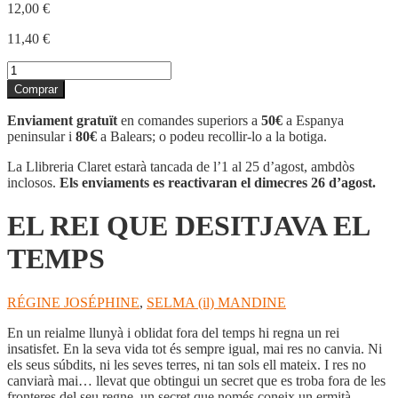
12,00
€
11,40
€
quantitat
de
Comprar
EL
REI
Enviament gratuït
en comandes superiors a
50€
a Espanya
QUE
peninsular i
80€
a Balears; o podeu recollir-lo a la botiga.
DESITJAVA
EL
La Llibreria Claret estarà tancada de l’1 al 25 d’agost, ambdòs
TEMPS
inclosos.
Els enviaments es reactivaran el dimecres 26 d’agost.
EL REI QUE DESITJAVA EL
TEMPS
RÉGINE JOSÉPHINE
,
SELMA (il) MANDINE
En un reialme llunyà i oblidat fora del temps hi regna un rei
insatisfet. En la seva vida tot és sempre igual, mai res no canvia. Ni
els seus súbdits, ni les seves terres, ni tan sols ell mateix. I res no
canviarà mai… llevat que obtingui un secret que es troba fora de les
fronteres del seu regne, un secret que només coneix un ermità