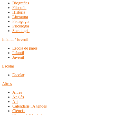
Biografies
Filosofia
Història
Literatura
Pedagogia
Psicologia
Sociologia
Infantil / Juvenil
Escola de pares
Infantil
Juvenil
Escolar
Escolar
Altres
Altres
Anglès
Art
Calendaris i Agendes
Ciència