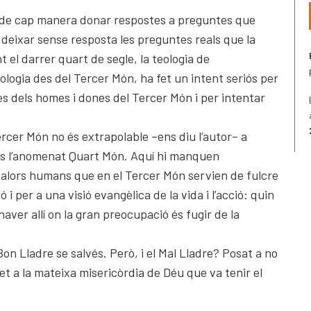
r de cap manera donar respostes a preguntes que
s deixar sense resposta les preguntes reals que la
t el darrer quart de segle, la teologia de
eologia des del Tercer Món, ha fet un intent seriós per
es dels homes i dones del Tercer Món i per intentar
.
rcer Món no és extrapolable –ens diu l’autor– a
és l’anomenat Quart Món. Aquí hi manquen
alors humans que en el Tercer Món servien de fulcre
 i per a una visió evangèlica de la vida i l’acció: quin
 haver allí on la gran preocupació és fugir de la
n Lladre se salvés. Però, i el Mal Lladre? Posat a no
ret a la mateixa misericòrdia de Déu que va tenir el