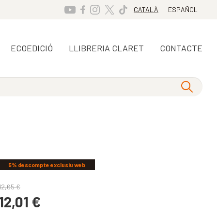
CATALÀ
ESPAÑOL
ECOEDICIÓ
LLIBRERIA CLARET
CONTACTE
5% descompte exclusiu web
12,65
€
12,01
€