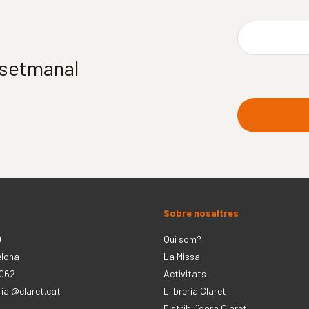
í setmanal
Sobre nosaltres
0
Qui som?
elona
La Missa
 062
Activitats
rial@claret.cat
Llibreria Claret
Distribuïdora Claret