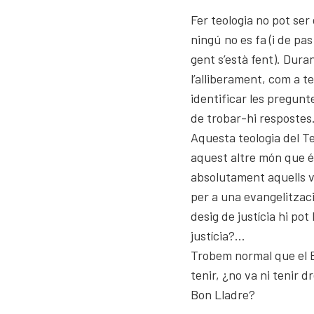
Fer teologia no pot se
ningú no es fa (i de pa
gent s’està fent). Duran
l’alliberament, com a t
identificar les pregunt
de trobar-hi respostes
Aquesta teologia del Te
aquest altre món que 
absolutament aquells v
per a una evangelització
desig de justícia hi pot
justícia?…
Trobem normal que el Bo
tenir, ¿no va ni tenir d
Bon Lladre?