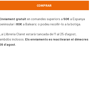
COMPRAR
Enviament gratuït
en comandes superiors a
50€
a Espanya
peninsular i
80€
a Balears; o podeu recollir-lo a la botiga.
La Llibreria Claret estarà tancada de l’1 al 25 d’agost,
ambdòs inclosos.
Els enviaments es reactivaran el dimecres
26 d’agost.