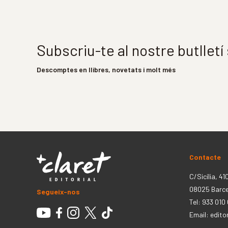
Subscriu-te al nostre butllet
Descomptes en llibres, novetats i molt més
Contacte
C/Sicília, 41
08025 Barc
Segueix-nos
Tel: 933 010
Email:
edito